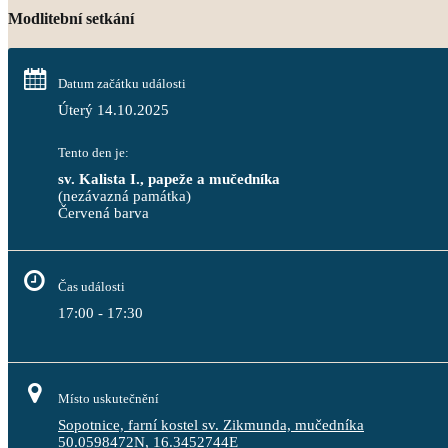
Modlitební setkání
Datum začátku události
Úterý 14.10.2025
Tento den je:
sv. Kalista I., papeže a mučedníka
(nezávazná památka)
Červená barva                                                                           
Čas události
17:00 - 17:30
Místo uskutečnění
Sopotnice, farní kostel sv. Zikmunda, mučedníka
50.0598472N, 16.3452744E