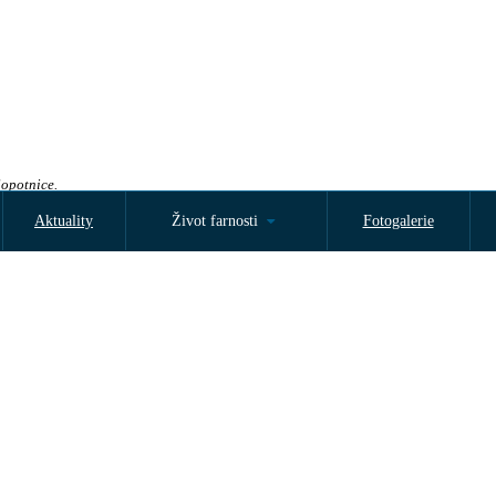
Sopotnice.
Aktuality
Život farnosti
Fotogalerie