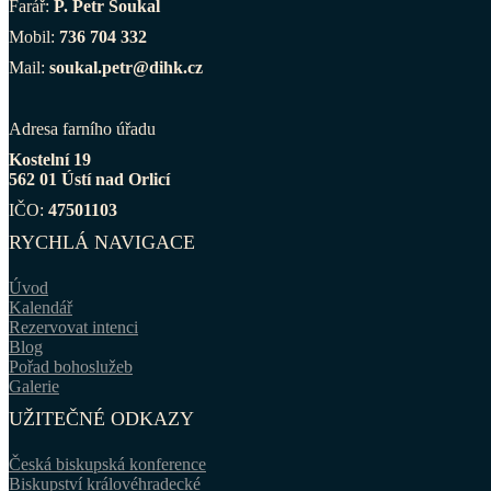
Farář:
P. Petr Soukal
Mobil:
736 704 332
Mail:
soukal.petr@dihk.cz
Adresa farního úřadu
Kostelní 19
562 01 Ústí nad Orlicí
IČO:
47501103
RYCHLÁ NAVIGACE
Úvod
Kalendář
Rezervovat intenci
Blog
Pořad bohoslužeb
Galerie
UŽITEČNÉ ODKAZY
Česká biskupská konference
Biskupství královéhradecké