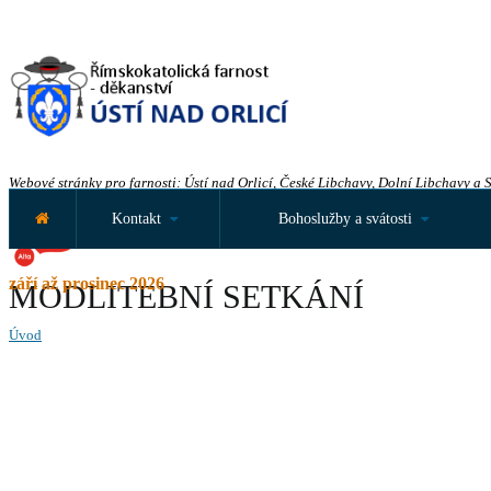
Webové stránky pro farnosti: Ústí nad Orlicí, České Libchavy, Dolní Libchavy a 
Kontakt
Bohoslužby a svátosti
září až prosinec 2026
MODLITEBNÍ SETKÁNÍ
Úvod