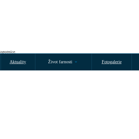
Sopotnice.
Aktuality
Život farnosti
Fotogalerie