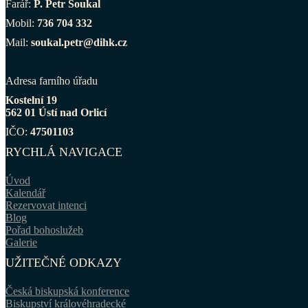
Farář:
P. Petr Soukal
Mobil:
736 704 332
Mail:
soukal.petr@dihk.cz
Adresa farního úřadu
Kostelní 19
562 01 Ústí nad Orlicí
IČO:
47501103
RYCHLÁ NAVIGACE
Úvod
Kalendář
Rezervovat intenci
Blog
Pořad bohoslužeb
Galerie
UŽITEČNÉ ODKAZY
Česká biskupská konference
Biskupství královéhradecké