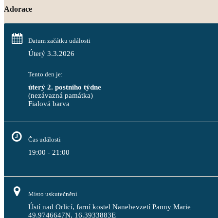
Adorace
Datum začátku události
Úterý 3.3.2026
Tento den je:
úterý 2. postního týdne
(nezávazná památka)
Fialová barva                                                                             
Čas události
19:00 - 21:00
Místo uskutečnění
Ústí nad Orlicí, farní kostel Nanebevzetí Panny Marie
49.9746647N, 16.3933883E