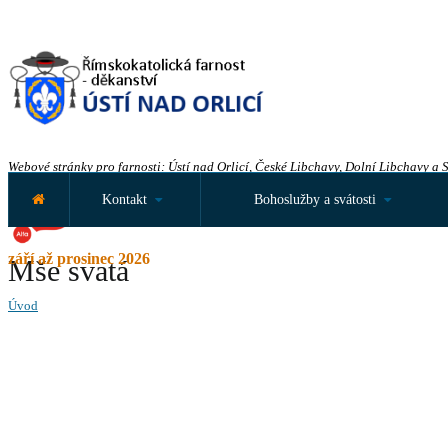
Webové stránky pro farnosti: Ústí nad Orlicí, České Libchavy, Dolní Libchavy a 
Kontakt
Bohoslužby a svátosti
září až prosinec 2026
Mše svatá
Úvod