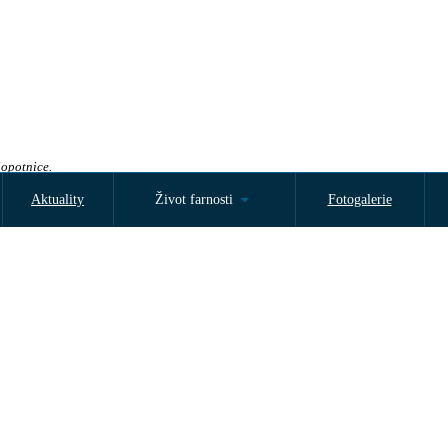
Sopotnice.
Aktuality
Život farnosti
Fotogalerie