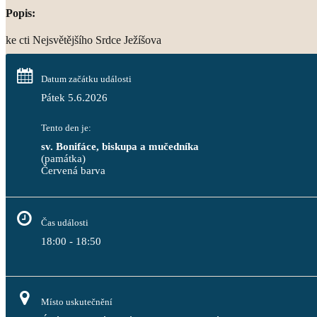
Popis:
ke cti Nejsvětějšího Srdce Ježíšova
Datum začátku události
Pátek 5.6.2026
Tento den je:
sv. Bonifáce, biskupa a mučedníka
(památka)
Červená barva                                                                           
Čas události
18:00 - 18:50
Místo uskutečnění