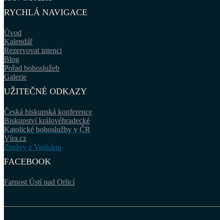
RYCHLÁ NAVIGACE
Úvod
Kalendář
Rezervovat intenci
Blog
Pořad bohoslužeb
Galerie
UŽITEČNÉ ODKAZY
Česká biskupská konference
Biskupství královéhradecké
Katolické bohoslužby v ČR
Víra.cz
Zprávy z Vatikánu
FACEBOOK
Farnost Ústí nad Orlicí