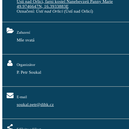
Ústí nad Orlicí, farní kostel Nanebevzetí Panny Marie
49.9746647N, 16.3933883E
Označení:
Ústí nad Orlicí
(Ústí nad Orlicí)
Zařazení
Mše svatá
Organizátor
P. Petr Soukal
E-mail
soukal.petr@dihk.cz