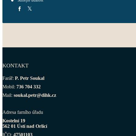
Sdílejte událost
KONTAKT
Farář:
P. Petr Soukal
Mobil:
736 704 332
Mail:
soukal.petr@dihk.cz
Adresa farního úřadu
Kostelní 19
562 01 Ústí nad Orlicí
IČO:
47501103