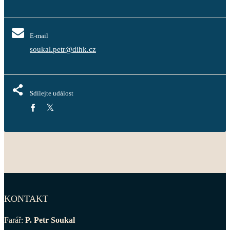
E-mail
soukal.petr@dihk.cz
Sdílejte událost
KONTAKT
Farář:
P. Petr Soukal