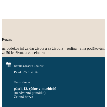
Popis:
na poděkování za dar života a za živou a † rodinu - a na poděkování
za 50 let života a za celou rodinu
Datum začátku události
Pátek 26.6.2026
Tento den je:
pátek 12. týdne v mezidobí
(nezávazná památka)
Zelená barva                                                                        