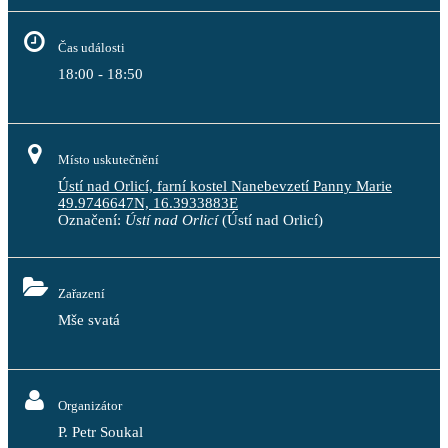
Čas události
18:00 - 18:50
Místo uskutečnění
Ústí nad Orlicí, farní kostel Nanebevzetí Panny Marie
49.9746647N, 16.3933883E
Označení:
Ústí nad Orlicí
(Ústí nad Orlicí)
Zařazení
Mše svatá
Organizátor
P. Petr Soukal