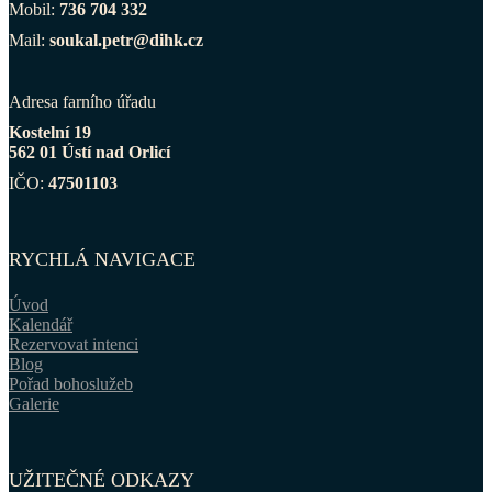
Mobil:
736 704 332
Mail:
soukal.petr@dihk.cz
Adresa farního úřadu
Kostelní 19
562 01 Ústí nad Orlicí
IČO:
47501103
RYCHLÁ NAVIGACE
Úvod
Kalendář
Rezervovat intenci
Blog
Pořad bohoslužeb
Galerie
UŽITEČNÉ ODKAZY