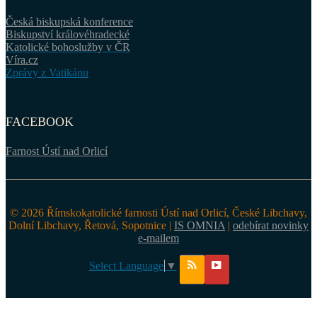
Česká biskupská konference
Biskupství královéhradecké
Katolické bohoslužby v ČR
Víra.cz
Zprávy z Vatikánu
FACEBOOK
Farnost Ústí nad Orlicí
© 2026 Římskokatolické farnosti Ústí nad Orlicí, České Libchavy,
Dolní Libchavy, Řetová, Sopotnice |
IS OMNIA
|
odebírat novinky
e-mailem
Select Language
▼