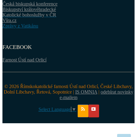
Česká biskupská konference
Biskupství královéhradecké
Katolické bohoslužby v ČR
Víra.cz
Zprávy z Vatikánu
FACEBOOK
Farnost Ústí nad Orlicí
© 2026 Římskokatolické farnosti Ústí nad Orlicí, České Libchavy,
Dolní Libchavy, Řetová, Sopotnice |
IS OMNIA
|
odebírat novinky
e-mailem
Select Language
▼