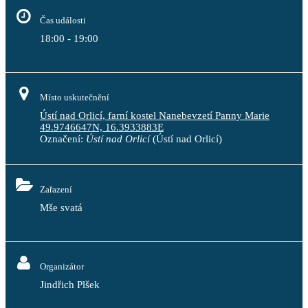
Čas události
18:00 - 19:00
Místo uskutečnění
Ústí nad Orlicí, farní kostel Nanebevzetí Panny Marie
49.9746647N, 16.3933883E
Označení:
Ústí nad Orlicí
(Ústí nad Orlicí)
Zařazení
Mše svatá
Organizátor
Jindřich Plšek