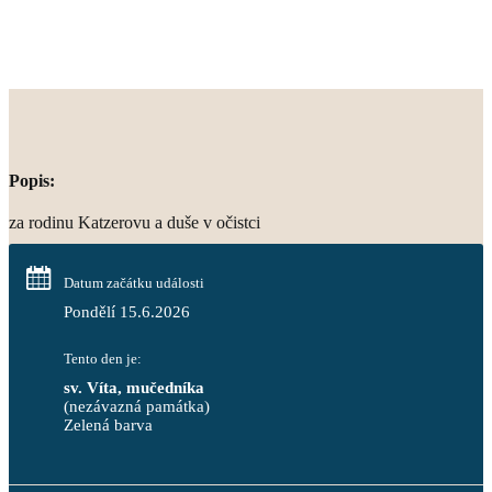
Popis:
za rodinu Katzerovu a duše v očistci
Datum začátku události
Pondělí 15.6.2026
Tento den je:
sv. Víta, mučedníka
(nezávazná památka)
Zelená barva                                                                        