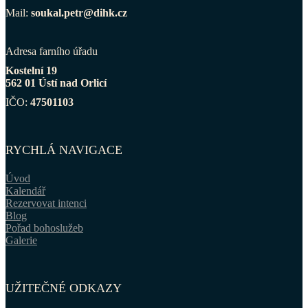
Mail:
soukal.petr@dihk.cz
Adresa farního úřadu
Kostelní 19
562 01 Ústí nad Orlicí
IČO:
47501103
RYCHLÁ NAVIGACE
Úvod
Kalendář
Rezervovat intenci
Blog
Pořad bohoslužeb
Galerie
UŽITEČNÉ ODKAZY