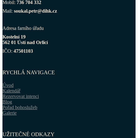
Mobil:
736 704 332
Mail:
soukal.petr@dihk.cz
Adresa farního úřadu
Kostelní 19
562 01 Ústí nad Orlicí
IČO:
47501103
RYCHLÁ NAVIGACE
Úvod
Kalendář
Rezervovat intenci
Blog
Pořad bohoslužeb
Galerie
UŽITEČNÉ ODKAZY