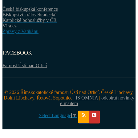
Česká biskupská konference
Biskupství královéhradecké
Katolické bohoslužby v ČR
Víra.cz
Zprávy z Vatikánu
FACEBOOK
Farnost Ústí nad Orlicí
© 2026 Římskokatolické farnosti Ústí nad Orlicí, České Libchavy,
Dolní Libchavy, Řetová, Sopotnice |
IS OMNIA
|
odebírat novinky
e-mailem
Select Language
▼