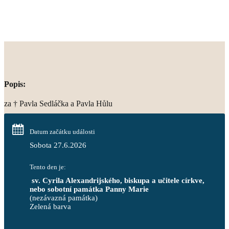
Popis:
za † Pavla Sedláčka a Pavla Hůlu
Datum začátku události
Sobota 27.6.2026
Tento den je:
 sv. Cyrila Alexandrijského, biskupa a učitele církve, 
nebo sobotní památka Panny Marie
(nezávazná památka)
Zelená barva                                                                        