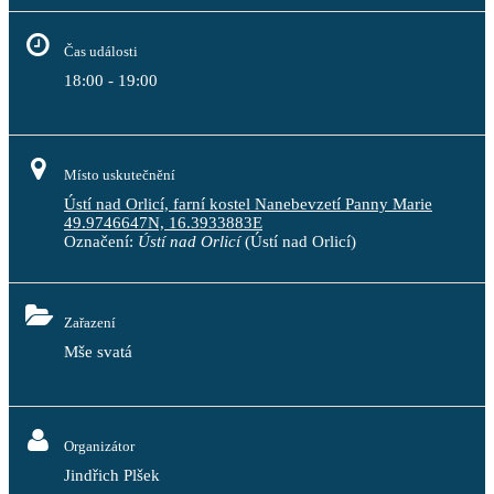
Čas události
18:00 - 19:00
Místo uskutečnění
Ústí nad Orlicí, farní kostel Nanebevzetí Panny Marie
49.9746647N, 16.3933883E
Označení:
Ústí nad Orlicí
(Ústí nad Orlicí)
Zařazení
Mše svatá
Organizátor
Jindřich Plšek