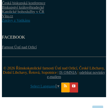
Česká biskupská konference
Biskupství královéhradecké
Katolické bohoslužby v ČR
Víra.cz
Zprávy z Vatikánu
FACEBOOK
Farnost Ústí nad Orlicí
© 2026 Římskokatolické farnosti Ústí nad Orlicí, České Libchavy,
Dolní Libchavy, Řetová, Sopotnice |
IS OMNIA
|
odebírat novinky
e-mailem
Select Language
▼