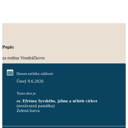
Popis:
za rodinu Vondráčkovu
Datum začátku události
Úterý 9.6.2026
Tento den je:
sv. Efréma Syrského, jáhna a učitele církve
(nezávazná památka)
Zelená barva                                                                        