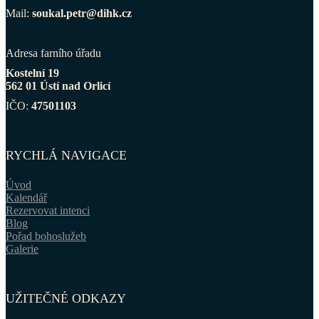
Mail:
soukal.petr@dihk.cz
Adresa farního úřadu
Kostelní 19
562 01 Ústí nad Orlicí
IČO:
47501103
RYCHLÁ NAVIGACE
Úvod
Kalendář
Rezervovat intenci
Blog
Pořad bohoslužeb
Galerie
UŽITEČNÉ ODKAZY