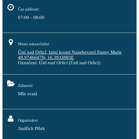
Čas události
07:00 - 08:00
Místo uskutečnění
Ústí nad Orlicí, farní kostel Nanebevzetí Panny Marie
49.9746647N, 16.3933883E
Označení:
Ústí nad Orlicí
(Ústí nad Orlicí)
Zařazení
Mše svatá
Organizátor
Jindřich Plšek