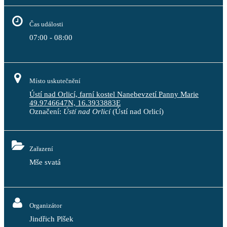
Čas události
07:00 - 08:00
Místo uskutečnění
Ústí nad Orlicí, farní kostel Nanebevzetí Panny Marie
49.9746647N, 16.3933883E
Označení:
Ústí nad Orlicí
(Ústí nad Orlicí)
Zařazení
Mše svatá
Organizátor
Jindřich Plšek