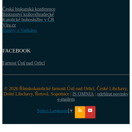
Česká biskupská konference
Biskupství královéhradecké
Katolické bohoslužby v ČR
Víra.cz
Zprávy z Vatikánu
FACEBOOK
Farnost Ústí nad Orlicí
© 2026 Římskokatolické farnosti Ústí nad Orlicí, České Libchavy,
Dolní Libchavy, Řetová, Sopotnice |
IS OMNIA
|
odebírat novinky
e-mailem
Select Language
▼