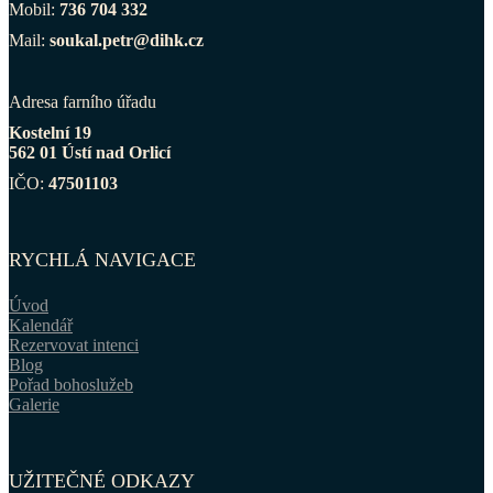
Mobil:
736 704 332
Mail:
soukal.petr@dihk.cz
Adresa farního úřadu
Kostelní 19
562 01 Ústí nad Orlicí
IČO:
47501103
RYCHLÁ NAVIGACE
Úvod
Kalendář
Rezervovat intenci
Blog
Pořad bohoslužeb
Galerie
UŽITEČNÉ ODKAZY