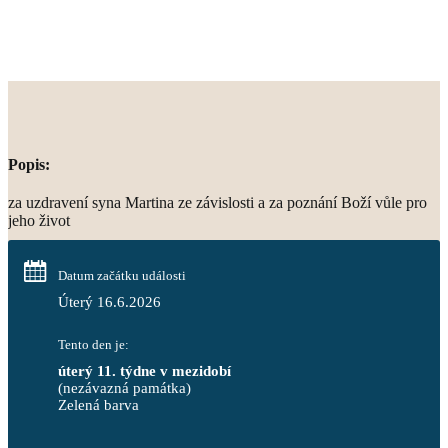
Popis:
za uzdravení syna Martina ze závislosti a za poznání Boží vůle pro
jeho život
Datum začátku události
Úterý 16.6.2026
Tento den je:
úterý 11. týdne v mezidobí
(nezávazná památka)
Zelená barva                                                                        