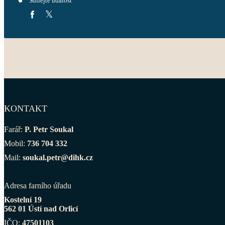
Sdílejte událost
KONTAKT
Farář:
P. Petr Soukal
Mobil:
736 704 332
Mail:
soukal.petr@dihk.cz
Adresa farního úřadu
Kostelní 19
562 01 Ústí nad Orlicí
IČO:
47501103