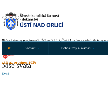
Webové stránky pro farnosti: Ústí nad Orlicí, České Libchavy, Dolní Libchavy a 
Kontakt
Bohoslužby a svátosti
září až prosinec 2026
Mše svatá
Úvod