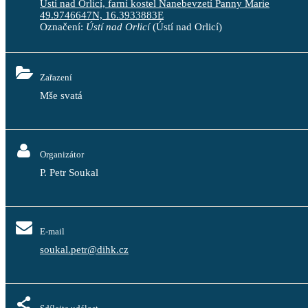
Ústí nad Orlicí, farní kostel Nanebevzetí Panny Marie
49.9746647N, 16.3933883E
Označení:
Ústí nad Orlicí
(Ústí nad Orlicí)
Zařazení
Mše svatá
Organizátor
P. Petr Soukal
E-mail
soukal.petr@dihk.cz