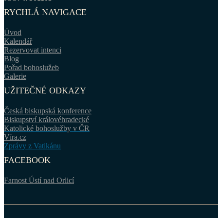
RYCHLÁ NAVIGACE
Úvod
Kalendář
Rezervovat intenci
Blog
Pořad bohoslužeb
Galerie
UŽITEČNÉ ODKAZY
Česká biskupská konference
Biskupství královéhradecké
Katolické bohoslužby v ČR
Víra.cz
Zprávy z Vatikánu
FACEBOOK
Farnost Ústí nad Orlicí