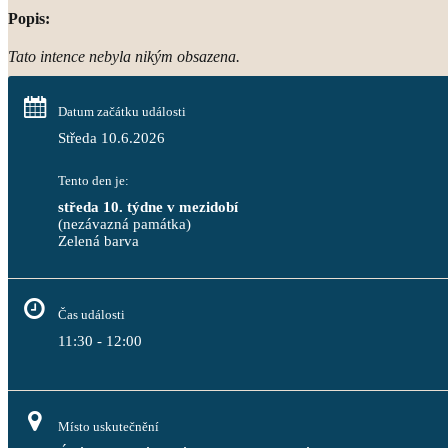
Popis:
Tato intence nebyla nikým obsazena.
Datum začátku události
Středa 10.6.2026
Tento den je:
středa 10. týdne v mezidobí
(nezávazná památka)
Zelená barva                                                                              
Čas události
11:30 - 12:00
Místo uskutečnění