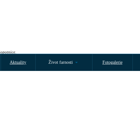
Sopotnice.
Aktuality
Život farnosti
Fotogalerie