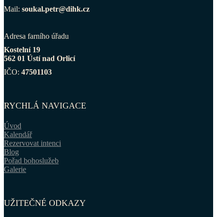
Mail:
soukal.petr@dihk.cz
Adresa farního úřadu
Kostelní 19
562 01 Ústí nad Orlicí
IČO:
47501103
RYCHLÁ NAVIGACE
Úvod
Kalendář
Rezervovat intenci
Blog
Pořad bohoslužeb
Galerie
UŽITEČNÉ ODKAZY