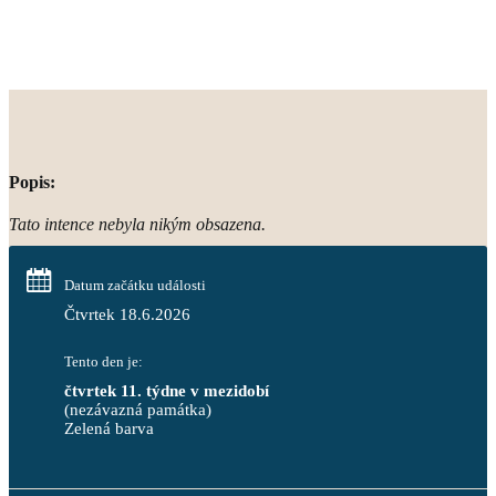
Popis:
Tato intence nebyla nikým obsazena.
Datum začátku události
Čtvrtek 18.6.2026
Tento den je:
čtvrtek 11. týdne v mezidobí
(nezávazná památka)
Zelená barva                                                                        