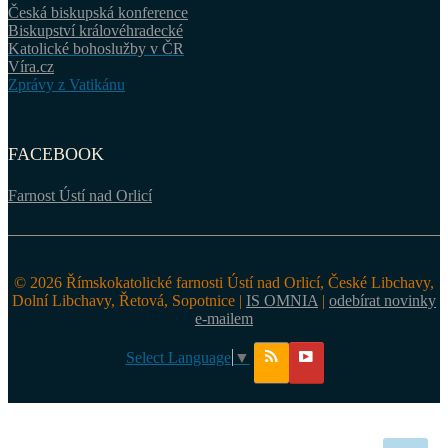
Česká biskupská konference
Biskupství královéhradecké
Katolické bohoslužby v ČR
Víra.cz
Zprávy z Vatikánu
FACEBOOK
Farnost Ústí nad Orlicí
© 2026 Římskokatolické farnosti Ústí nad Orlicí, České Libchavy,
Dolní Libchavy, Řetová, Sopotnice |
IS OMNIA
|
odebírat novinky
e-mailem
Select Language
▼