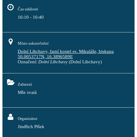
Čas události
16:10 - 16:40
Místo uskutečnění
Dolní Libchavy, farní kostel sv. Mikuláše, biskupa
50.0053717N, 16.3896589E
Označení:
Dolní Libchavy
(Dolní Libchavy)
Zařazení
Mše svatá
Organizátor
Jindřich Plšek