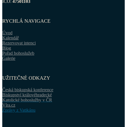
IČO:
47501103
RYCHLÁ NAVIGACE
Úvod
Kalendář
Rezervovat intenci
Blog
Pořad bohoslužeb
Galerie
UŽITEČNÉ ODKAZY
Česká biskupská konference
Biskupství královéhradecké
Katolické bohoslužby v ČR
Víra.cz
Zprávy z Vatikánu