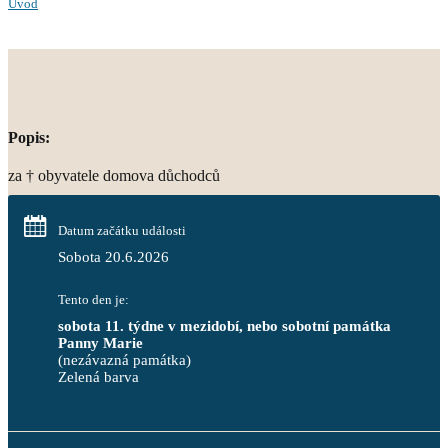
Úvod
Popis:
za † obyvatele domova důchodců
Datum začátku události
Sobota 20.6.2026
Tento den je:
sobota 11. týdne v mezidobí, nebo sobotní památka 
Panny Marie
(nezávazná památka)
Zelená barva                                                                        