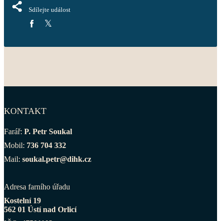
Sdílejte událost
KONTAKT
Farář:
P. Petr Soukal
Mobil:
736 704 332
Mail:
soukal.petr@dihk.cz
Adresa farního úřadu
Kostelní 19
562 01 Ústí nad Orlicí