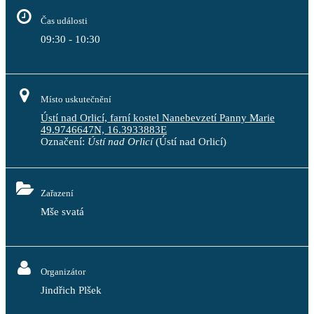
Čas události
09:30 - 10:30
Místo uskutečnění
Ústí nad Orlicí, farní kostel Nanebevzetí Panny Marie
49.9746647N, 16.3933883E
Označení:
Ústí nad Orlicí
(Ústí nad Orlicí)
Zařazení
Mše svatá
Organizátor
Jindřich Plšek