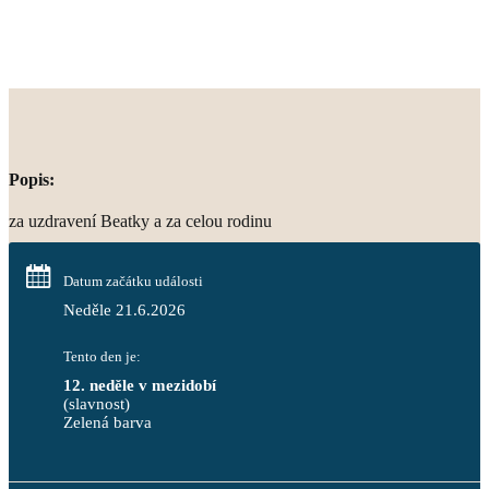
Popis:
za uzdravení Beatky a za celou rodinu
Datum začátku události
Neděle 21.6.2026
Tento den je:
12. neděle v mezidobí
(slavnost)
Zelená barva                                                                        