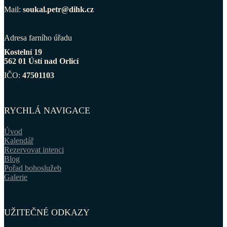
Mail:
soukal.petr@dihk.cz
Adresa farního úřadu
Kostelní 19
562 01 Ústí nad Orlicí
IČO:
47501103
RYCHLÁ NAVIGACE
Úvod
Kalendář
Rezervovat intenci
Blog
Pořad bohoslužeb
Galerie
UŽITEČNÉ ODKAZY