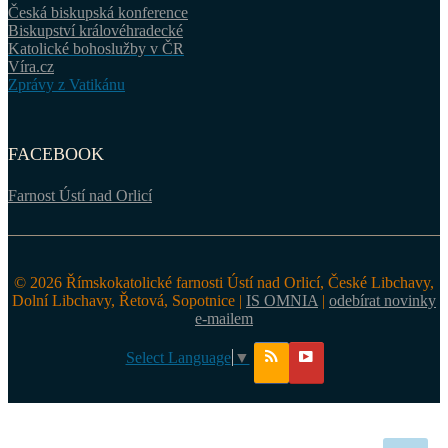
Česká biskupská konference
Biskupství královéhradecké
Katolické bohoslužby v ČR
Víra.cz
Zprávy z Vatikánu
FACEBOOK
Farnost Ústí nad Orlicí
© 2026 Římskokatolické farnosti Ústí nad Orlicí, České Libchavy,
Dolní Libchavy, Řetová, Sopotnice |
IS OMNIA
|
odebírat novinky
e-mailem
Select Language
▼