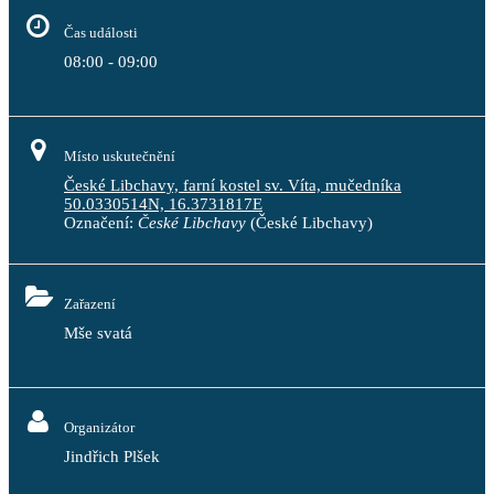
Čas události
08:00 - 09:00
Místo uskutečnění
České Libchavy, farní kostel sv. Víta, mučedníka
50.0330514N, 16.3731817E
Označení:
České Libchavy
(České Libchavy)
Zařazení
Mše svatá
Organizátor
Jindřich Plšek