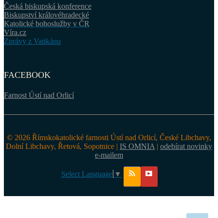
Česká biskupská konference
Biskupství královéhradecké
Katolické bohoslužby v ČR
Víra.cz
Zprávy z Vatikánu
FACEBOOK
Farnost Ústí nad Orlicí
© 2026 Římskokatolické farnosti Ústí nad Orlicí, České Libchavy,
Dolní Libchavy, Řetová, Sopotnice |
IS OMNIA
|
odebírat novinky
e-mailem
Select Language
▼