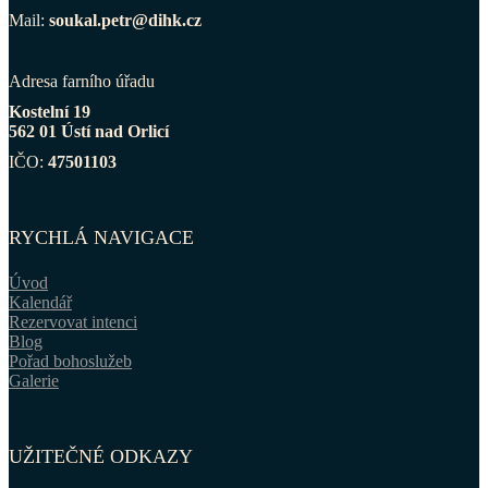
Mail:
soukal.petr@dihk.cz
Adresa farního úřadu
Kostelní 19
562 01 Ústí nad Orlicí
IČO:
47501103
RYCHLÁ NAVIGACE
Úvod
Kalendář
Rezervovat intenci
Blog
Pořad bohoslužeb
Galerie
UŽITEČNÉ ODKAZY