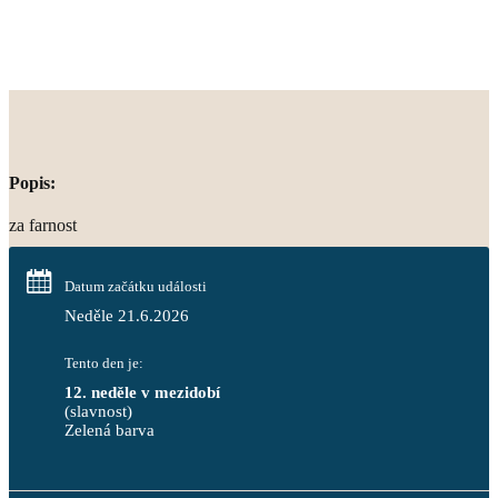
Popis:
za farnost
Datum začátku události
Neděle 21.6.2026
Tento den je:
12. neděle v mezidobí
(slavnost)
Zelená barva                                                                        