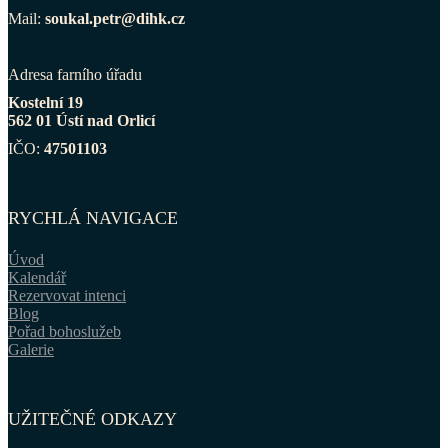
Mail:
soukal.petr@dihk.cz
Adresa farního úřadu
Kostelní 19
562 01 Ústí nad Orlicí
IČO:
47501103
RYCHLÁ NAVIGACE
Úvod
Kalendář
Rezervovat intenci
Blog
Pořad bohoslužeb
Galerie
UŽITEČNÉ ODKAZY