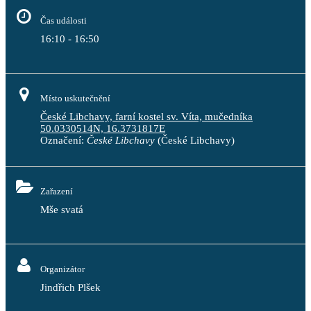
Čas události
16:10 - 16:50
Místo uskutečnění
České Libchavy, farní kostel sv. Víta, mučedníka
50.0330514N, 16.3731817E
Označení:
České Libchavy
(České Libchavy)
Zařazení
Mše svatá
Organizátor
Jindřich Plšek