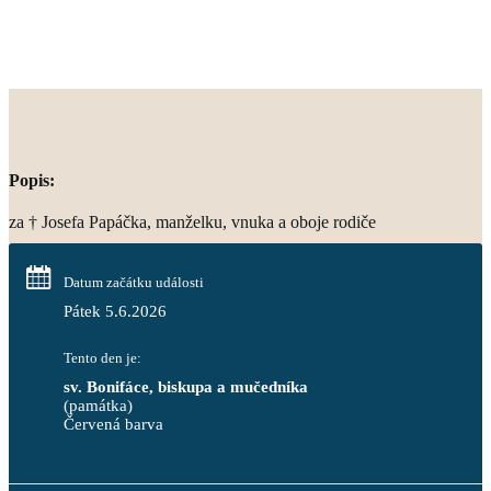
Popis:
za † Josefa Papáčka, manželku, vnuka a oboje rodiče
Datum začátku události
Pátek 5.6.2026
Tento den je:
sv. Bonifáce, biskupa a mučedníka
(památka)
Červená barva                                                                     