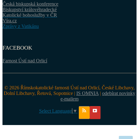
Česká biskupská konference
Biskupství královéhradecké
Katolické bohoslužby v ČR
Víra.cz
Zprávy z Vatikánu
FACEBOOK
Farnost Ústí nad Orlicí
© 2026 Římskokatolické farnosti Ústí nad Orlicí, České Libchavy,
Dolní Libchavy, Řetová, Sopotnice |
IS OMNIA
|
odebírat novinky
e-mailem
Select Language
▼