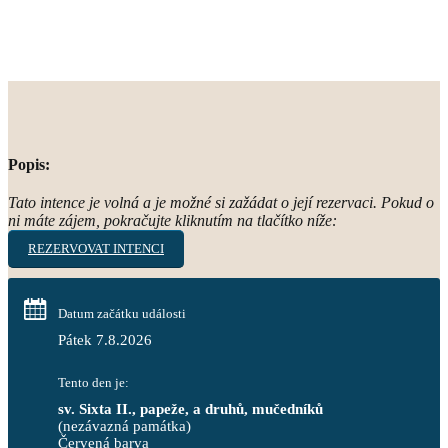
Popis:
Tato intence je volná a je možné si zažádat o její rezervaci. Pokud o
ni máte zájem, pokračujte kliknutím na tlačítko níže:
REZERVOVAT INTENCI
Datum začátku události
Pátek 7.8.2026
Tento den je:
sv. Sixta II., papeže, a druhů, mučedníků
(nezávazná památka)
Červená barva                                                                     