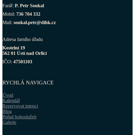
Farář:
P. Petr Soukal
Mobil:
736 704 332
Mail:
soukal.petr@dihk.cz
Adresa farního úřadu
Kostelní 19
562 01 Ústí nad Orlicí
IČO:
47501103
RYCHLÁ NAVIGACE
Úvod
Kalendář
Rezervovat intenci
Blog
Pořad bohoslužeb
Galerie