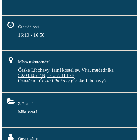
Čas události
16:10 - 16:50
Místo uskutečnění
České Libchavy, farní kostel sv. Víta, mučedníka
50.0330514N, 16.3731817E
Označení:
České Libchavy
(České Libchavy)
Zařazení
Mše svatá
Organizátor