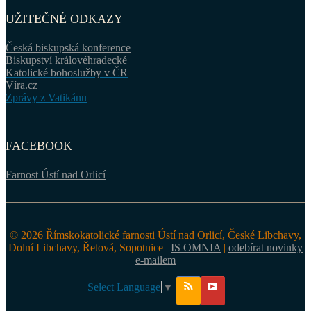
UŽITEČNÉ ODKAZY
Česká biskupská konference
Biskupství královéhradecké
Katolické bohoslužby v ČR
Víra.cz
Zprávy z Vatikánu
FACEBOOK
Farnost Ústí nad Orlicí
© 2026 Římskokatolické farnosti Ústí nad Orlicí, České Libchavy,
Dolní Libchavy, Řetová, Sopotnice |
IS OMNIA
|
odebírat novinky
e-mailem
Select Language
▼