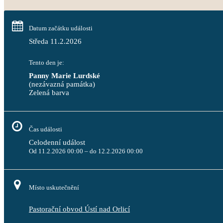
Datum začátku události
Středa 11.2.2026
Tento den je:
Panny Marie Lurdské
(nezávazná památka)
Zelená barva                                                                              
Čas události
Celodenní událost
Od 11.2.2026 00:00 – do 12.2.2026 00:00
Místo uskutečnění
Pastorační obvod Ústí nad Orlicí