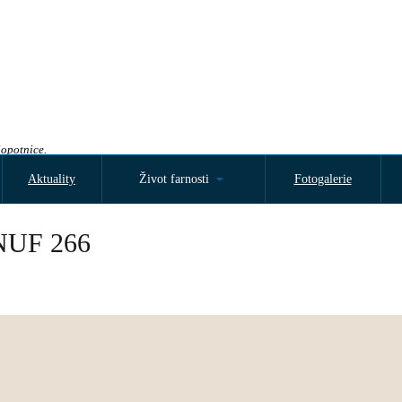
Sopotnice.
Aktuality
Život farnosti
Fotogalerie
UF 266