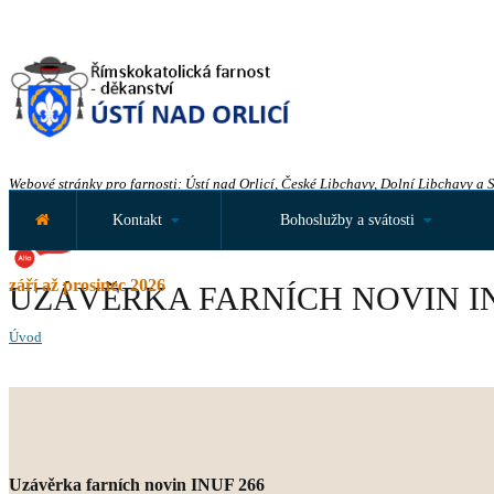
Webové stránky pro farnosti: Ústí nad Orlicí, České Libchavy, Dolní Libchavy a 
Kontakt
Bohoslužby a svátosti
září až prosinec 2026
UZÁVĚRKA FARNÍCH NOVIN IN
Úvod
Uzávěrka farních novin INUF 266