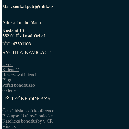
Mail:
soukal.petr@dihk.cz
Adresa farního úřadu
Kostelní 19
562 01 Ústí nad Orlicí
IČO:
47501103
RYCHLÁ NAVIGACE
Úvod
Kalendář
Rezervovat intenci
Blog
Pořad bohoslužeb
Galerie
UŽITEČNÉ ODKAZY
Česká biskupská konference
Biskupství královéhradecké
Katolické bohoslužby v ČR
Víra.cz