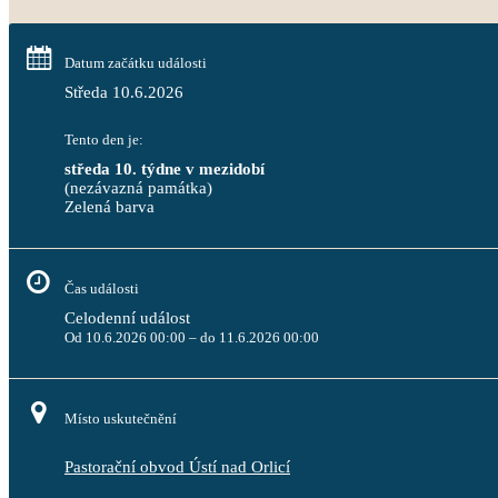
Datum začátku události
Středa 10.6.2026
Tento den je:
středa 10. týdne v mezidobí
(nezávazná památka)
Zelená barva                                                                              
Čas události
Celodenní událost
Od 10.6.2026 00:00 – do 11.6.2026 00:00
Místo uskutečnění
Pastorační obvod Ústí nad Orlicí