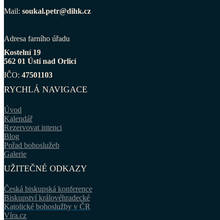
Mail:
soukal.petr@dihk.cz
Adresa farního úřadu
Kostelní 19
562 01 Ústí nad Orlicí
IČO:
47501103
RYCHLÁ NAVIGACE
Úvod
Kalendář
Rezervovat intenci
Blog
Pořad bohoslužeb
Galerie
UŽITEČNÉ ODKAZY
Česká biskupská konference
Biskupství královéhradecké
Katolické bohoslužby v ČR
Víra.cz