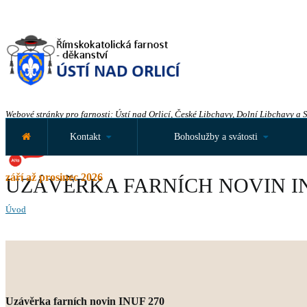
Webové stránky pro farnosti: Ústí nad Orlicí, České Libchavy, Dolní Libchavy a 
Kontakt
Bohoslužby a svátosti
září až prosinec 2026
UZÁVĚRKA FARNÍCH NOVIN IN
Úvod
Uzávěrka farních novin INUF 270