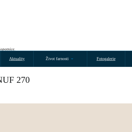
Sopotnice.
Aktuality
Život farnosti
Fotogalerie
UF 270