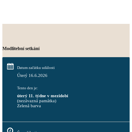
Modlitební setkání
Datum začátku události
Úterý 16.6.2026
Tento den je:
úterý 11. týdne v mezidobí
(nezávazná památka)
Zelená barva                                                                        