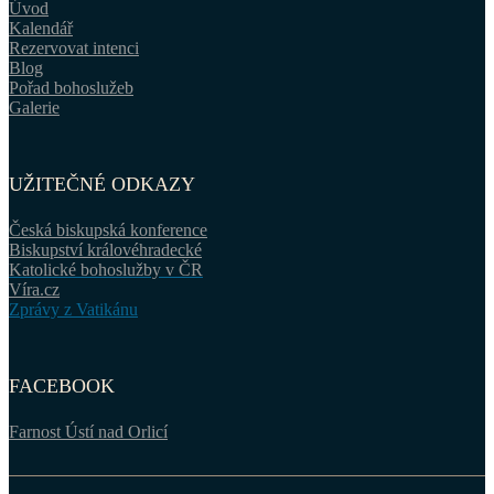
Úvod
Kalendář
Rezervovat intenci
Blog
Pořad bohoslužeb
Galerie
UŽITEČNÉ ODKAZY
Česká biskupská konference
Biskupství královéhradecké
Katolické bohoslužby v ČR
Víra.cz
Zprávy z Vatikánu
FACEBOOK
Farnost Ústí nad Orlicí