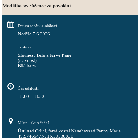
Modlitba sv. růžence za povolání
Datum začátku události
Neděle 7.6.2026
Tento den je:
Slavnost Těla a Krve Páně
(slavnost)
Bílá barva                                                                                 
Čas události
18:00 - 18:30
Místo uskutečnění
Ústí nad Orlicí, farní kostel Nanebevzetí Panny Marie
49.9746647N, 16.3933883E