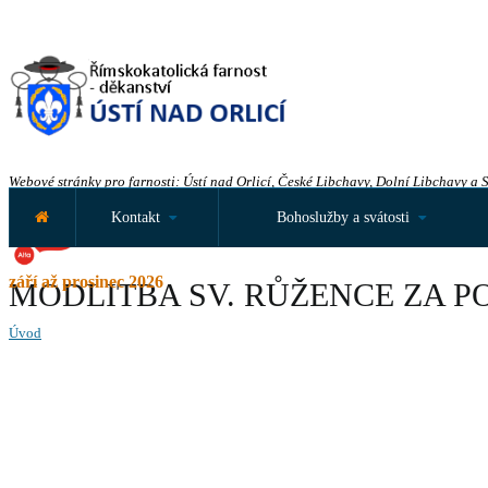
Webové stránky pro farnosti: Ústí nad Orlicí, České Libchavy, Dolní Libchavy a 
Kontakt
Bohoslužby a svátosti
září až prosinec 2026
MODLITBA SV. RŮŽENCE ZA P
Úvod