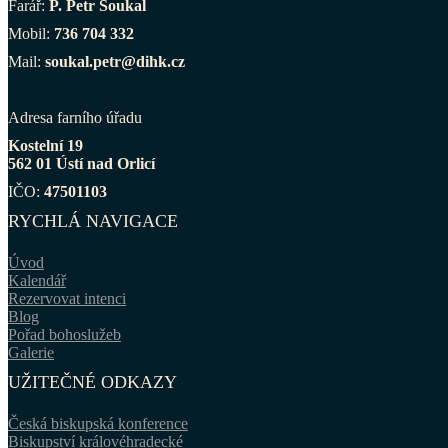
Farář:
P. Petr Soukal
Mobil:
736 704 332
Mail:
soukal.petr@dihk.cz
Adresa farního úřadu
Kostelní 19
562 01 Ústí nad Orlicí
IČO:
47501103
RYCHLÁ NAVIGACE
Úvod
Kalendář
Rezervovat intenci
Blog
Pořad bohoslužeb
Galerie
UŽITEČNÉ ODKAZY
Česká biskupská konference
Biskupství královéhradecké