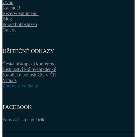
Úvod
Kalendář
Rezervovat intenci
Blog
Pořad bohoslužeb
Galerie
UŽITEČNÉ ODKAZY
Česká biskupská konference
Biskupství královéhradecké
Katolické bohoslužby v ČR
Víra.cz
Zprávy z Vatikánu
FACEBOOK
Farnost Ústí nad Orlicí