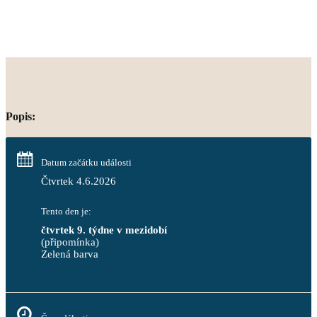
Popis:
Datum začátku události
Čtvrtek 4.6.2026
Tento den je:
čtvrtek 9. týdne v mezidobí
(připomínka)
Zelená barva                                                                        