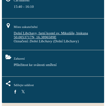
Čas události
15:40 - 16:10
Místo uskutečnění
Dolní Libchavy, farní kostel sv. Mikuláše, biskupa
50.0053717N, 16.3896589E
Označení:
Dolní Libchavy
(Dolní Libchavy)
Zařazení
Příležitost ke svátosti smíření
Sdílejte událost