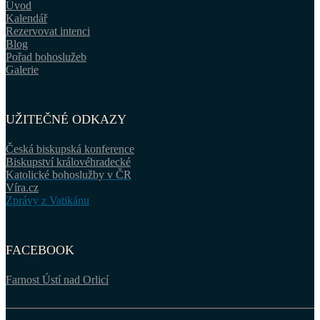
Úvod
Kalendář
Rezervovat intenci
Blog
Pořad bohoslužeb
Galerie
UŽITEČNÉ ODKAZY
Česká biskupská konference
Biskupství královéhradecké
Katolické bohoslužby v ČR
Víra.cz
Zprávy z Vatikánu
FACEBOOK
Farnost Ústí nad Orlicí