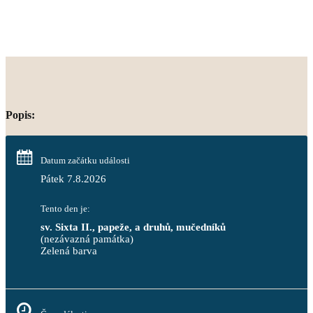
Popis:
Datum začátku události
Pátek 7.8.2026
Tento den je:
sv. Sixta II., papeže, a druhů, mučedníků
(nezávazná památka)
Zelená barva                                                                        