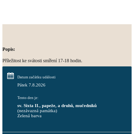
Popis:
Příležitost ke svátosti smíření 17-18 hodin.
Datum začátku události
Pátek 7.8.2026
Tento den je:
sv. Sixta II., papeže, a druhů, mučedníků
(nezávazná památka)
Zelená barva                                                                        