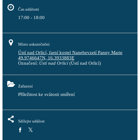
Čas události
17:00 - 18:00
Místo uskutečnění
Ústí nad Orlicí, farní kostel Nanebevzetí Panny Marie
49.9746647N, 16.3933883E
Označení:
Ústí nad Orlicí
(Ústí nad Orlicí)
Zařazení
Příležitost ke svátosti smíření
Sdílejte událost