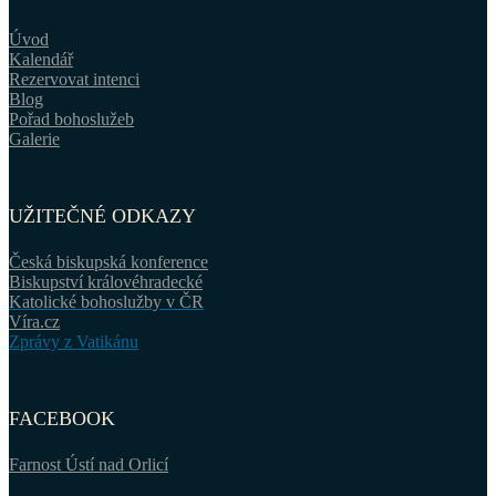
Úvod
Kalendář
Rezervovat intenci
Blog
Pořad bohoslužeb
Galerie
UŽITEČNÉ ODKAZY
Česká biskupská konference
Biskupství královéhradecké
Katolické bohoslužby v ČR
Víra.cz
Zprávy z Vatikánu
FACEBOOK
Farnost Ústí nad Orlicí