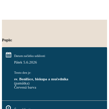
Popis:
Datum začátku události
Pátek 5.6.2026
Tento den je:
sv. Bonifáce, biskupa a mučedníka
(památka)
Červená barva                                                                     