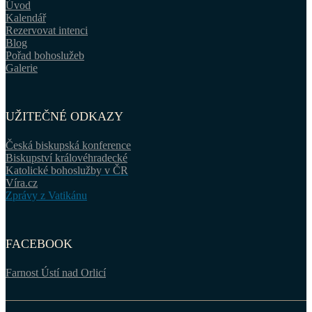
Úvod
Kalendář
Rezervovat intenci
Blog
Pořad bohoslužeb
Galerie
UŽITEČNÉ ODKAZY
Česká biskupská konference
Biskupství královéhradecké
Katolické bohoslužby v ČR
Víra.cz
Zprávy z Vatikánu
FACEBOOK
Farnost Ústí nad Orlicí