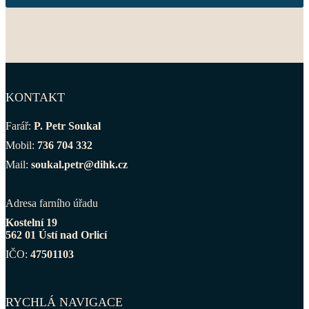
KONTAKT
Farář:
P. Petr Soukal
Mobil:
736 704 332
Mail:
soukal.petr@dihk.cz
Adresa farního úřadu
Kostelní 19
562 01 Ústí nad Orlicí
IČO:
47501103
RYCHLÁ NAVIGACE