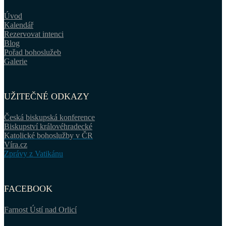
Úvod
Kalendář
Rezervovat intenci
Blog
Pořad bohoslužeb
Galerie
UŽITEČNÉ ODKAZY
Česká biskupská konference
Biskupství královéhradecké
Katolické bohoslužby v ČR
Víra.cz
Zprávy z Vatikánu
FACEBOOK
Farnost Ústí nad Orlicí