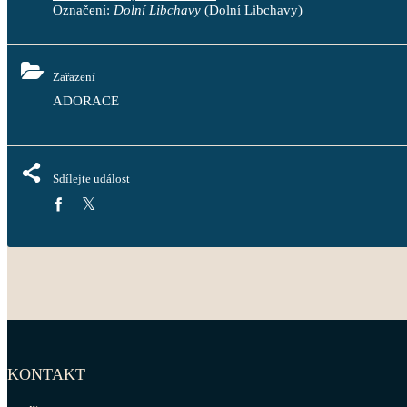
Označení:
Dolní Libchavy
(Dolní Libchavy)
Zařazení
ADORACE
Sdílejte událost
KONTAKT