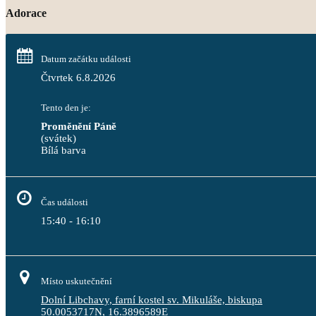
Adorace
Datum začátku události
Čtvrtek 6.8.2026
Tento den je:
Proměnění Páně
(svátek)
Bílá barva                                                                                 
Čas události
15:40 - 16:10
Místo uskutečnění
Dolní Libchavy, farní kostel sv. Mikuláše, biskupa
50.0053717N, 16.3896589E