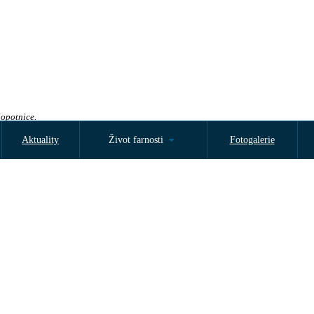
Sopotnice.
Aktuality
Život farnosti
Fotogalerie