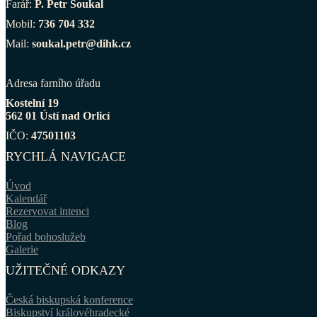
Farář:
P. Petr Soukal
Mobil:
736 704 332
Mail:
soukal.petr@dihk.cz
Adresa farního úřadu
Kostelní 19
562 01 Ústí nad Orlicí
IČO:
47501103
RYCHLÁ NAVIGACE
Úvod
Kalendář
Rezervovat intenci
Blog
Pořad bohoslužeb
Galerie
UŽITEČNÉ ODKAZY
Česká biskupská konference
Biskupství královéhradecké