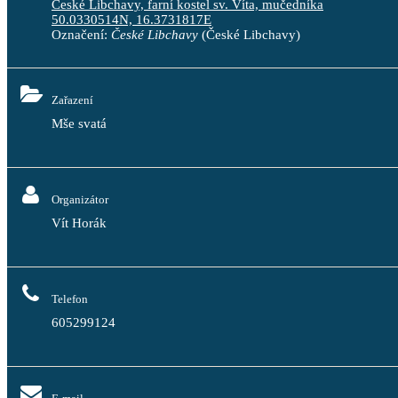
České Libchavy, farní kostel sv. Víta, mučedníka
50.0330514N, 16.3731817E
Označení:
České Libchavy
(České Libchavy)
Zařazení
Mše svatá
Organizátor
Vít Horák
Telefon
605299124