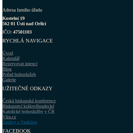
Adresa farního úřadu
Kostelní 19
562 01 Ústí nad Orlicí
IČO:
47501103
RYCHLÁ NAVIGACE
Úvod
Kalendář
Rezervovat intenci
Blog
Pořad bohoslužeb
Galerie
UŽITEČNÉ ODKAZY
Česká biskupská konference
Biskupství královéhradecké
Katolické bohoslužby v ČR
Víra.cz
Zprávy z Vatikánu
FACEBOOK