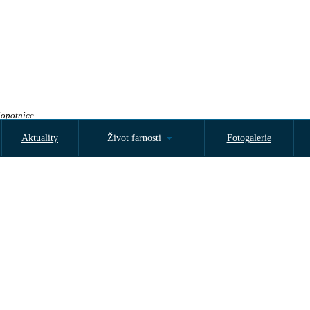
Sopotnice.
Aktuality
Život farnosti
Fotogalerie