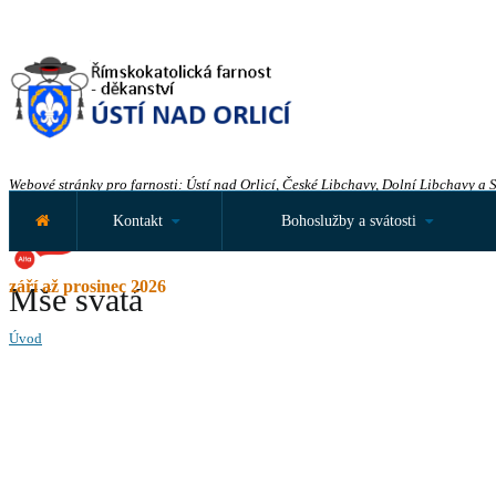
Webové stránky pro farnosti: Ústí nad Orlicí, České Libchavy, Dolní Libchavy a 
Kontakt
Bohoslužby a svátosti
září až prosinec 2026
Mše svatá
Úvod