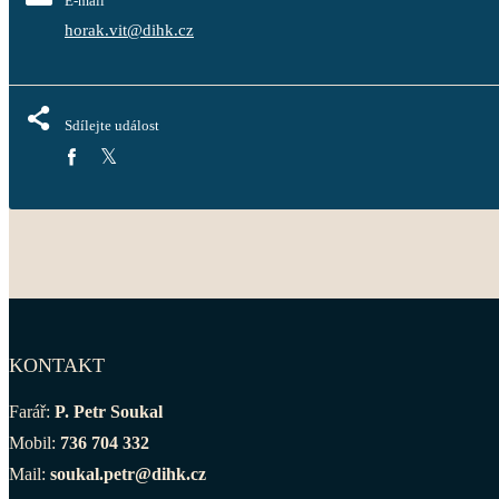
E-mail
horak.vit@dihk.cz
Sdílejte událost
KONTAKT
Farář:
P. Petr Soukal
Mobil:
736 704 332
Mail:
soukal.petr@dihk.cz