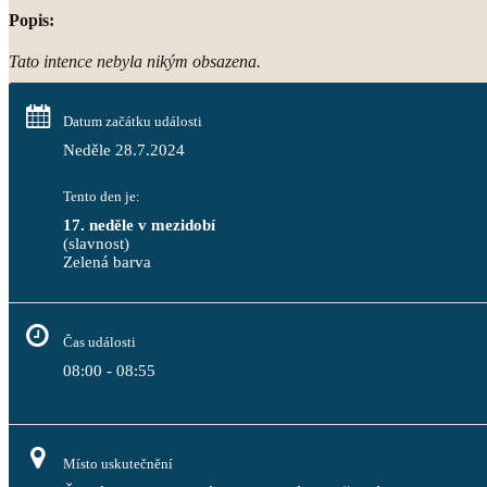
Popis:
Tato intence nebyla nikým obsazena.
Datum začátku události
Neděle 28.7.2024
Tento den je:
17. neděle v mezidobí
(slavnost)
Zelená barva                                                                              
Čas události
08:00 - 08:55
Místo uskutečnění