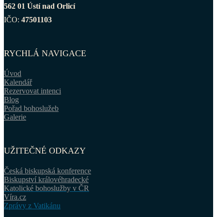
562 01 Ústí nad Orlicí
IČO:
47501103
RYCHLÁ NAVIGACE
Úvod
Kalendář
Rezervovat intenci
Blog
Pořad bohoslužeb
Galerie
UŽITEČNÉ ODKAZY
Česká biskupská konference
Biskupství královéhradecké
Katolické bohoslužby v ČR
Víra.cz
Zprávy z Vatikánu