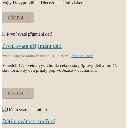
Vojty D. vypravili na Diecézní setkání vlakem.
ČÍST DÁL
První svaté přijímání dětí
zveřejnil(a) Veronika Poslušná
19.5.2026
Stalo se + foto
V neděli 17. května vyvrcholila celá cesta přípravy dětí a rodičů
slavností, kdy děti přijaly poprvé Ježíše v eucharistii.
ČÍST DÁL
Děti u svátosti smíření