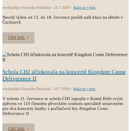
zveřejnil(a) Veronika Poslušná
21.7.2026
Stalo se + foto
Necelý týden od 12. do 18. července prožili naši kluci na táboře v
Čachnově.
ČÍST DÁL
Schola CHJ účinkovala na koncertě Kingdom Come
Deliverence II
zveřejnil(a) Veronika Poslušná
20.7.2026
Stalo se + foto
V sobotu 11. července se schola CHJ zapojila v Kutné Hoře svým
zpěvem ve 110 členném pěveckém souboru speciálně sestaveném
pro dva koncerty hudby z počítačové hry
Kingdom Come:
Deliverance II
.
ČÍST DÁL