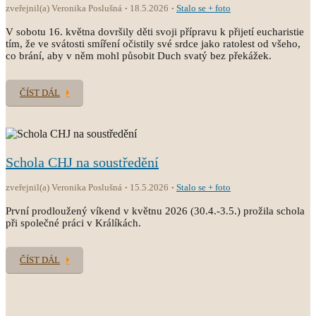
zveřejnil(a) Veronika Poslušná
18.5.2026
Stalo se + foto
V sobotu 16. května dovršily děti svoji přípravu k přijetí eucharistie
tím, že ve svátosti smíření očistily své srdce jako ratolest od všeho,
co brání, aby v něm mohl působit Duch svatý bez překážek.
ČÍST DÁL
Schola CHJ na soustředění
zveřejnil(a) Veronika Poslušná
15.5.2026
Stalo se + foto
První prodloužený víkend v květnu 2026 (30.4.-3.5.) prožila schola
při společné práci v Králíkách.
ČÍST DÁL