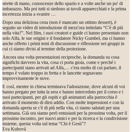
strette di mano, conoscenze dello spazio e a volte anche un po' di
imbarazzo. Ma poi tutti si siedono ai tavoli apparecchiati e la prima
incertezza inizia a svanire …
Dopo una deliziosa cena (non è mancato un ottimo dessert), è
seguito un video di introduzione di mezz'ora intitolato “C'è di più
nella vita?”. Nel film, i suoi creatori e guide ci hanno presentato non
solo Alfa, le sue origini e il fondatore Nicky Gumbel, ma ci hanno
anche offerto i primi temi di discussione e riflessione nei gruppi in
cui ci siamo divisi al termine della proiezione.
Ancora una volta presentazioni reciproche, la domanda su cosa
significhi davvero la vita, cosa ci porta gioia, come e perché i
partecipanti siano arrivati ad Alfa,… c'era molto di cui parlare, il
tempo è volato troppo in fretta e le lancette segnavano
improvvisamente le nove.
E così, mentre in chiesa terminava l'adorazione, dove alcuni di voi
hanno pregato per tutta la sera e hanno interceduto per il corso e i
suoi partecipanti, per gli ospiti e gli animatori alla parrocchia è
arrivato il momento di dirsi addio. Con molte impressioni e con la
domanda aperta se c'è di più nella vita, ci siamo salutati per una
settimana. Già ora siamo però entusiasti per la prossima volta, per il
prossimo incontro, per nuovi amici e per la ricerca e la condivisione
insieme, questa volta sul tema “Chi è Gesù”?
Eva Kubová