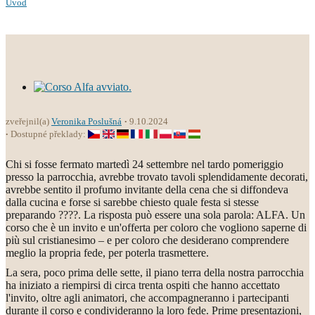
Úvod
zveřejnil(a)
Veronika Poslušná
9.10.2024
Dostupné překlady:
Chi si fosse fermato martedì 24 settembre nel tardo pomeriggio
presso la parrocchia, avrebbe trovato tavoli splendidamente decorati,
avrebbe sentito il profumo invitante della cena che si diffondeva
dalla cucina e forse si sarebbe chiesto quale festa si stesse
preparando ????. La risposta può essere una sola parola: ALFA. Un
corso che è un invito e un'offerta per coloro che vogliono saperne di
più sul cristianesimo – e per coloro che desiderano comprendere
meglio la propria fede, per poterla trasmettere.
La sera, poco prima delle sette, il piano terra della nostra parrocchia
ha iniziato a riempirsi di circa trenta ospiti che hanno accettato
l'invito, oltre agli animatori, che accompagneranno i partecipanti
durante il corso e condivideranno la loro fede. Prime presentazioni,