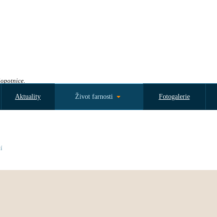
Sopotnice.
Aktuality
Život farnosti
Fotogalerie
í