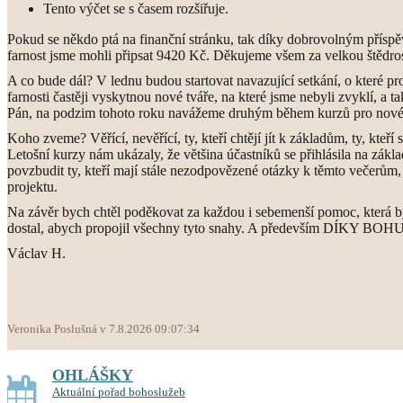
Tento výčet se s časem rozšiřuje.
Pokud se někdo ptá na finanční stránku, tak díky dobrovolným příspě
farnost jsme mohli připsat 9420 Kč. Děkujeme všem za velkou štědros
A co bude dál? V lednu budou startovat navazující setkání, o které pro
farnosti častěji vyskytnou nové tváře, na které jsme nebyli zvyklí, a t
Pán, na podzim tohoto roku navážeme druhým během kurzů pro nové 
Koho zveme? Věřící, nevěřící, ty, kteří chtějí jít k základům, ty, kteří 
Letošní kurzy nám ukázaly, že většina účastníků se přihlásila na zákl
povzbudit ty, kteří mají stále nezodpovězené otázky k těmto večerům,
projektu.
Na závěr bych chtěl poděkovat za každou i sebemenší pomoc, která b
dostal, abych propojil všechny tyto snahy. A především DÍKY BOH
Václav H.
Veronika Poslušná v 7.8.2026 09:07:34
OHLÁŠKY
Aktuální pořad bohoslužeb