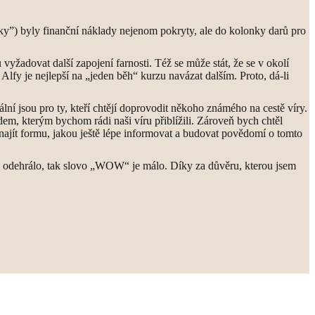
ky”) byly finanční náklady nejenom pokryty, ale do kolonky darů pro
vyžadovat další zapojení farnosti. Též se může stát, že se v okolí
 Alfy je nejlepší na „jeden běh“ kurzu navázat dalším. Proto, dá-li
deální jsou pro ty, kteří chtějí doprovodit někoho známého na cestě víry.
dem, kterým bychom rádi naši víru přiblížili. Zároveň bych chtěl
najít formu, jakou ještě lépe informovat a budovat povědomí o tomto
se odehrálo, tak slovo „WOW“ je málo. Díky za důvěru, kterou jsem