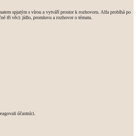
matem spjatým s vírou a vytváří prostor k rozhovoru. Alfa probíhá po
né tři věci: jídlo, promluvu a rozhovor o tématu.
eagovali účastníci.