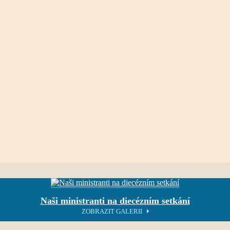
Naši ministranti na diecézním setkání
ZOBRAZIT GALERII