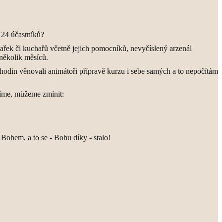
 24 účastníků?
chařek či kuchařů včetně jejich pomocníků, nevyčíslený arzenál
 několik měsíců.
 hodin věnovali animátoři přípravě kurzu i sebe samých a to nepočítám
 víme, můžeme zmínit:
s Bohem, a to se - Bohu díky - stalo!