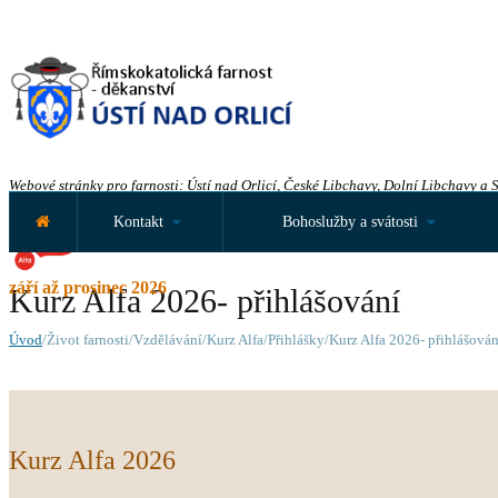
Webové stránky pro farnosti: Ústí nad Orlicí, České Libchavy, Dolní Libchavy a 
Kontakt
Bohoslužby a svátosti
září až prosinec 2026
Kurz Alfa 2026- přihlášování
Úvod
/Život farnosti/Vzdělávání/Kurz Alfa/Přihlášky/Kurz Alfa 2026- přihlášován
Kurz Alfa 2026