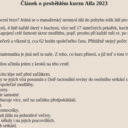
Článek o proběhlém kurzu Alfa 2023
ocení brzo? Jedná se o manažerský nesmysl dát do pohybu tolik lidí pro
torů, 4 lidé každé úterý v kuchyni, více než 17 statečných pekařek, ku
Zapojení celé farnosti skrze modlitbu, popř. prosbu při každé mši sv. po
erů a víkend tj. cca 62 hodin společného času. Přibližně stejný počet
tematika je jiná než ta naše. Z toho, co kurz přinesl, a již teď o tom
lfou učinila jeden z kroků na této cestě.
.
víru lépe než před začátkem.
y se jejich víra posunula z čistě racionální roviny do osobního setkání 
u společné modlitby.
urzy.
le samotné.
ohacuje více, než na začátku předpokládali.
t.
 pomocníky.
i jídla na jednotlivé večery.
někdy i na jejich pracovištích.
h setkání.