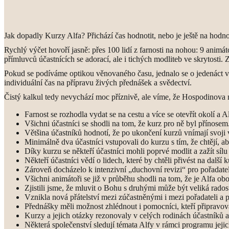
Jak dopadly Kurzy Alfa? Přichází čas hodnotit, nebo je ještě na hodn
Rychlý výčet hovoří jasně: přes 100 lidí z farnosti na nohou: 9 animá
přímluvců účastnících se adorací, ale i tichých modliteb ve skrytosti. 
Pokud se podíváme optikou věnovaného času, jednalo se o jedenáct več
individuální čas na přípravu živých přednášek a svědectví.
Čistý kalkul tedy nevychází moc příznivě, ale víme, že Hospodinova ma
Farnost se rozhodla vydat se na cestu a více se otevřít okolí a A
Všichni účastníci se shodli na tom, že kurz pro ně byl přínosem
Většina účastníků hodnotí, že po ukončení kurzů vnímají svoji 
Minimálně dva účastníci vstupovali do kurzu s tím, že chtějí, ab
Díky kurzu se někteří účastníci mohli poprvé modlit a zažít síl
Někteří účastníci vědí o lidech, které by chtěli přivést na další k
Zároveň docházelo k intenzivní „duchovní revizi“ pro pořadate
Všichni animátoři se již v průběhu shodli na tom, že je Alfa ob
Zjistili jsme, že mluvit o Bohu s druhými může být veliká rados
Vznikla nová přátelství mezi zúčastněnými i mezi pořadateli a
Přednášky měli možnost zhlédnout i pomocníci, kteří připravoval
Kurzy a jejich otázky rezonovaly v celých rodinách účastníků a 
Některá společenství sledují témata Alfy v rámci programu jejic