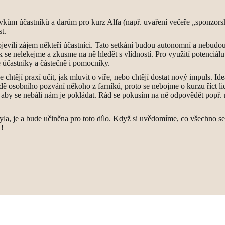
vkům účastníků a darům pro kurz Alfa (např. uvaření večeře „sponzors
t.
jevili zájem někteří účastníci. Tato setkání budou autonomní a nebudou 
ak se nelekejme a zkusme na ně hledět s vlídností. Pro využití potenciálu
účastníky a částečně i pomocníky.
se chtějí praxí učit, jak mluvit o víře, nebo chtějí dostat nový impuls. I
adě osobního pozvání někoho z farníků, proto se nebojme o kurzu říct li
 aby se nebáli nám je pokládat. Rád se pokusím na ně odpovědět popř. 
yla, je a bude učiněna pro toto dílo. Když si uvědomíme, co všechno 
U!