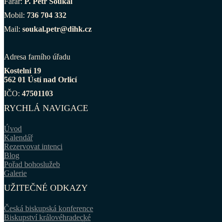
Farář:
P. Petr Soukal
Mobil:
736 704 332
Mail:
soukal.petr@dihk.cz
Adresa farního úřadu
Kostelní 19
562 01 Ústí nad Orlicí
IČO:
47501103
RYCHLÁ NAVIGACE
Úvod
Kalendář
Rezervovat intenci
Blog
Pořad bohoslužeb
Galerie
UŽITEČNÉ ODKAZY
Česká biskupská konference
Biskupství královéhradecké