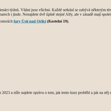
edenáct týdnů. Vítáni jsou všichni. Každé setkání se zabývá některým té
arech i jinde. Nenajdete dvě úplně stejné Alfy, ale v zásadě mají společ
rostorách
fary Ústí nad Orlicí
(Kostelní 19)
.
2023 a níže najdete zprávu o tom, jak tento kurz proběhl a jak na něj r