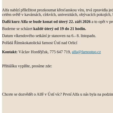
Alfa nabízí příležitost prozkoumat křesťanskou víru, trvá zpravidla j
celém světě v kavárnách, církvích, univerzitách, obývacích pokojích, b
Další kurz Alfa se bude konat od úterý
22. září
2026
a to opět v p
Budeme se scházet
každé úterý od 19 do 21 hodin.
Datum víkendového setkání je stanoven na 6.- 8. listopadu.
Pořádá Římskokatolická farnost Ústí nad Orlicí
Kontakt:
Václav Hordějčuk, 775 647 719,
alfa@farnostuo.cz
Přihlášku vyplňte, prosíme zde:
Chcete se dozvědět o Alfě v Ústí víc? První Alfa u nás byla na podzim 