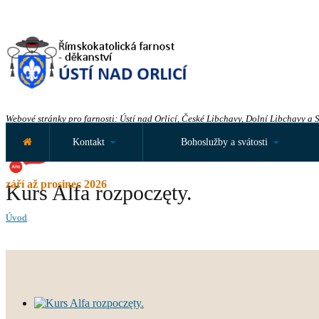
Webové stránky pro farnosti: Ústí nad Orlicí, České Libchavy, Dolní Libchavy a 
Kontakt
Bohoslužby a svátosti
září až prosinec 2026
Kurs Alfa rozpoczęty.
Úvod