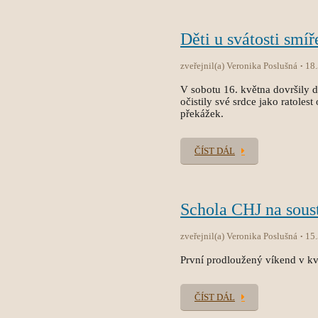
Děti u svátosti smíř
zveřejnil(a) Veronika Poslušná
18
V sobotu 16. května dovršily dět
očistily své srdce jako ratole
překážek.
ČÍST DÁL
Schola CHJ na sous
zveřejnil(a) Veronika Poslušná
15
První prodloužený víkend v kvě
ČÍST DÁL