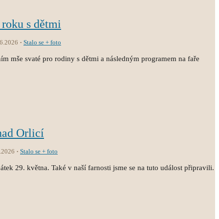
 roku s dětmi
.6.2026
Stalo se + foto
ním mše svaté pro rodiny s dětmi a následným programem na faře
nad Orlicí
.2026
Stalo se + foto
átek 29. května. Také v naší farnosti jsme se na tuto událost připravili.