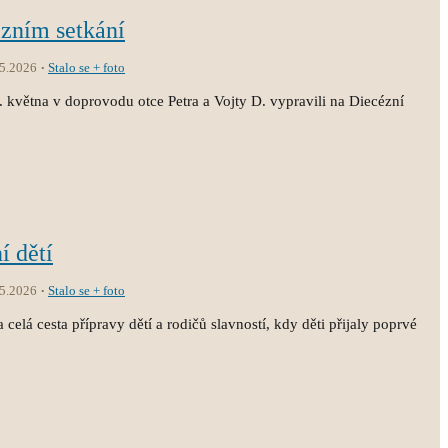
ézním setkání
.5.2026
Stalo se + foto
3. května v doprovodu otce Petra a Vojty D. vypravili na Diecézní
í dětí
.5.2026
Stalo se + foto
 celá cesta přípravy dětí a rodičů slavností, kdy děti přijaly poprvé