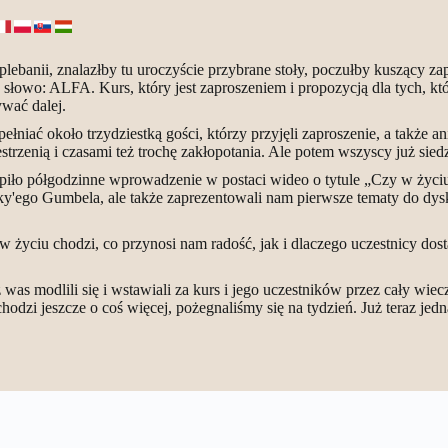
banii, znalazłby tu uroczyście przybrane stoły, poczułby kuszący zap
słowo: ALFA. Kurs, który jest zaproszeniem i propozycją dla tych, któ
ywać dalej.
łniać około trzydziestką gości, którzy przyjęli zaproszenie, a także a
estrzenią i czasami też trochę zakłopotania. Ale potem wszyscy już si
tąpiło półgodzinne wprowadzenie w postaci wideo o tytule „Czy w życiu
cky'ego Gumbela, ale także zaprezentowali nam pierwsze tematy do dysku
w życiu chodzi, co przynosi nam radość, jak i dlaczego uczestnicy dost
 was modlili się i wstawiali za kurs i jego uczestników przez cały wiecz
odzi jeszcze o coś więcej, pożegnaliśmy się na tydzień. Już teraz jed
us”?