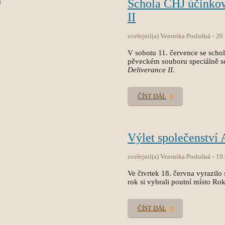
Schola CHJ účinko
II
zveřejnil(a) Veronika Poslušná
20
V sobotu 11. července se sch
pěveckém souboru speciálně s
Deliverance II
.
ČÍST DÁL
Výlet společenství
zveřejnil(a) Veronika Poslušná
19
Ve čtvrtek 18. června vyrazilo 
rok si vybrali poutní místo Ro
ČÍST DÁL