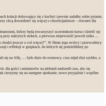
ach kolacji dobywający się z kuchni i pewnie zadałby sobie pytanie,
rzy chcą dowiedzieć się więcej o chrześcijaństwie – również dla
nimatorami, którzy będą towarzyszyć uczestnikom kursu i dzielić się
edzą przy nakrytych stołach, a pierwsza niepewność powoli znika …
 chodzi jeszcze o coś więcej?”. W filmie jego twórcy i przewodnicy
sji i refleksji w grupkach, do których się podzieliliśmy po
ali się na Alfę, … było dużo do rozmowy, czas mijał zbyt szybko, a
ór, dla gości i animatorów na plebanii nadszedł czas, aby się
nak cieszymy się na następne spotkanie, nowe przyjaźnie i wspólne