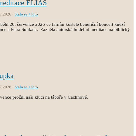
 meditace ELIÁŠ
.7.2026
Stalo se + foto
běhl 20. července 2026 ve farním kostele benefiční koncert kněží
ince a Petra Soukala. Zazněla autorská hudební meditace na biblický
oupka
.7.2026
Stalo se + foto
vence prožili naši kluci na táboře v Čachnově.