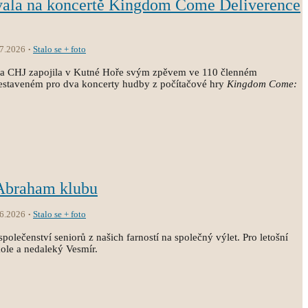
vala na koncertě Kingdom Come Deliverence
.7.2026
Stalo se + foto
ola CHJ zapojila v Kutné Hoře svým zpěvem ve 110 členném
estaveném pro dva koncerty hudby z počítačové hry
Kingdom Come:
 Abraham klubu
.6.2026
Stalo se + foto
společenství seniorů z našich farností na společný výlet. Pro letošní
kole a nedaleký Vesmír.