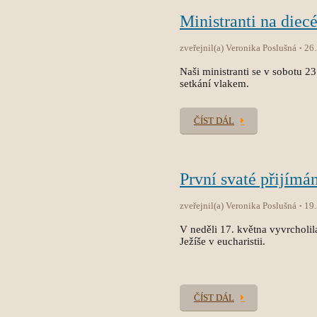
Ministranti na diec
zveřejnil(a) Veronika Poslušná
26
Naši ministranti se v sobotu 2
setkání vlakem.
ČÍST DÁL
První svaté přijímán
zveřejnil(a) Veronika Poslušná
19
V neděli 17. května vyvrcholila
Ježíše v eucharistii.
ČÍST DÁL