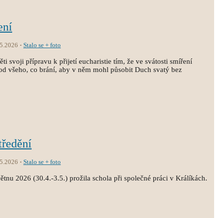
ení
.5.2026
Stalo se + foto
i svoji přípravu k přijetí eucharistie tím, že ve svátosti smíření
st od všeho, co brání, aby v něm mohl působit Duch svatý bez
tředění
.5.2026
Stalo se + foto
tnu 2026 (30.4.-3.5.) prožila schola při společné práci v Králíkách.