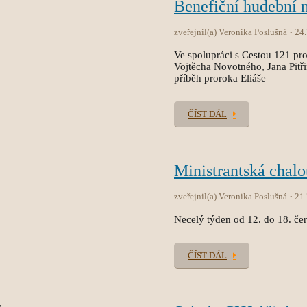
Benefiční hudební
zveřejnil(a) Veronika Poslušná
24
Ve spolupráci s Cestou 121 pro
Vojtěcha Novotného, Jana Pitř
příběh proroka Eliáše
ČÍST DÁL
Ministrantská chal
zveřejnil(a) Veronika Poslušná
21
Necelý týden od 12. do 18. čer
ČÍST DÁL