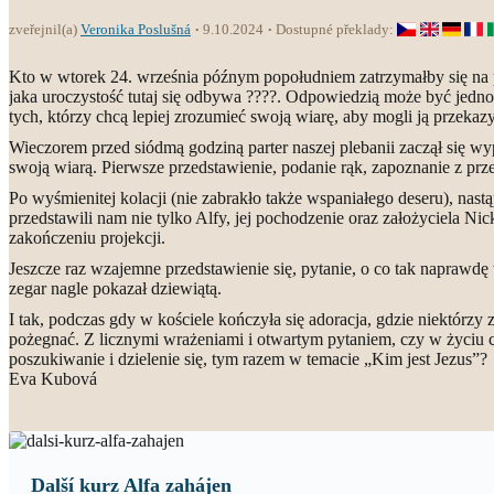
zveřejnil(a)
Veronika Poslušná
9.10.2024
Dostupné překlady:
Kto w wtorek 24. września późnym popołudniem zatrzymałby się na ple
jaka uroczystość tutaj się odbywa ????. Odpowiedzią może być jedno 
tych, którzy chcą lepiej zrozumieć swoją wiarę, aby mogli ją przekaz
Wieczorem przed siódmą godziną parter naszej plebanii zaczął się wype
swoją wiarą. Pierwsze przedstawienie, podanie rąk, zapoznanie z prz
Po wyśmienitej kolacji (nie zabrakło także wspaniałego deseru), nas
przedstawili nam nie tylko Alfy, jej pochodzenie oraz założyciela Ni
zakończeniu projekcji.
Jeszcze raz wzajemne przedstawienie się, pytanie, o co tak naprawdę 
zegar nagle pokazał dziewiątą.
I tak, podczas gdy w kościele kończyła się adoracja, gdzie niektórzy z
pożegnać. Z licznymi wrażeniami i otwartym pytaniem, czy w życiu ch
poszukiwanie i dzielenie się, tym razem w temacie „Kim jest Jez
Eva Kubová
Další kurz Alfa zahájen