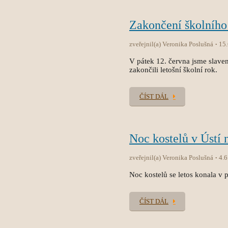
Zakončení školního
zveřejnil(a) Veronika Poslušná
15
V pátek 12. června jsme slave
zakončili letošní školní rok.
ČÍST DÁL
Noc kostelů v Ústí 
zveřejnil(a) Veronika Poslušná
4.6
Noc kostelů se letos konala v p
ČÍST DÁL