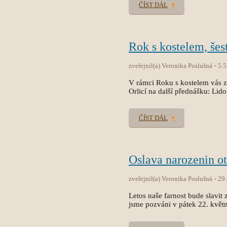
ČÍST DÁL
Rok s kostelem, šes
zveřejnil(a) Veronika Poslušná
5.5
V rámci Roku s kostelem vás 
Orlicí na další přednášku: Li
ČÍST DÁL
Oslava narozenin ot
zveřejnil(a) Veronika Poslušná
29
Letos naše farnost bude slavi
jsme pozváni v pátek 22. květ