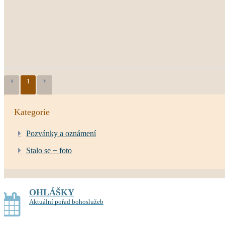
1
Kategorie
Pozvánky a oznámení
Stalo se + foto
OHLÁŠKY
Aktuální pořad bohoslužeb