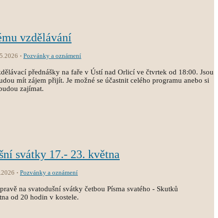
ému vzdělávání
.5.2026
Pozvánky a oznámení
lávací přednášky na faře v Ústí nad Orlicí ve čtvrtek od 18:00. Jsou
udou mít zájem přijít. Je možné se účastnit celého programu anebo si
 budou zajímat.
šní svátky 17.- 23. května
.2026
Pozvánky a oznámení
pravě na svatodušní svátky četbou Písma svatého - Skutků
tna od 20 hodin v kostele.