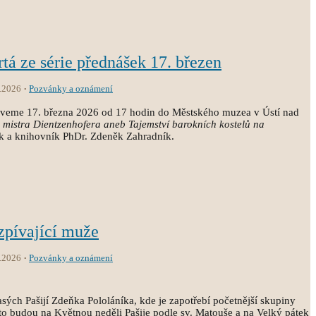
rtá ze série přednášek 17. březen
.2026
Pozvánky a oznámení
zveme 17. března 2026 od 17 hodin do Městského muzea v Ústí nad
a mistra Dientzenhofera aneb Tajemství barokních kostelů na
k a knihovník PhDr. Zdeněk Zahradník.
zpívající muže
.2026
Pozvánky a oznámení
sých Pašijí Zdeňka Pololáníka, kde je zapotřebí početnější skupiny
o budou na Květnou neděli Pašije podle sv. Matouše a na Velký pátek