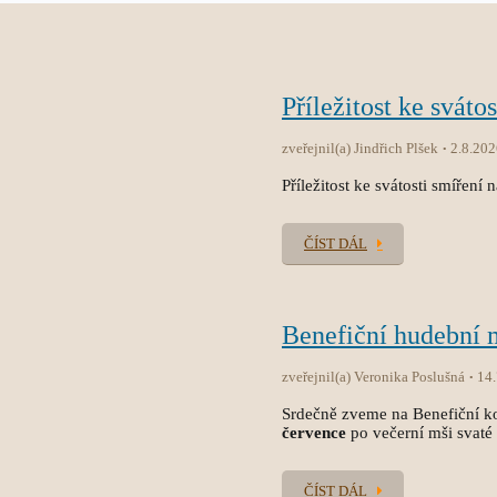
Příležitost ke sváto
zveřejnil(a) Jindřich Plšek
2.8.202
Příležitost ke svátosti smíření 
ČÍST DÁL
Benefiční hudební
zveřejnil(a) Veronika Poslušná
14
Srdečně zveme na Benefiční ko
července
po večerní mši svaté
ČÍST DÁL