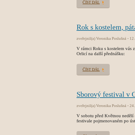
ČÍST DÁL
Rok s kostelem, pát
zveřejnil(a) Veronika Poslušná
12
V rámci Roku s kostelem vás 
Orlicí na další přednášku:
ČÍST DÁL
Sborový festival v 
zveřejnil(a) Veronika Poslušná
24
V sobotu před Květnou nedělí 
festivale pojmenovaném po úst