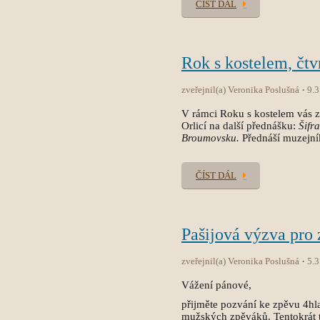
ČÍST DÁL
Rok s kostelem, čtv
zveřejnil(a) Veronika Poslušná
9.3
V rámci Roku s kostelem vás 
Orlicí na další přednášku:
Šifr
Broumovsku.
Přednáší muzejní
ČÍST DÁL
Pašijová výzva pro 
zveřejnil(a) Veronika Poslušná
5.3
Vážení pánové,
přijměte pozvání ke zpěvu 4hla
mužských zpěváků. Tentokrát t