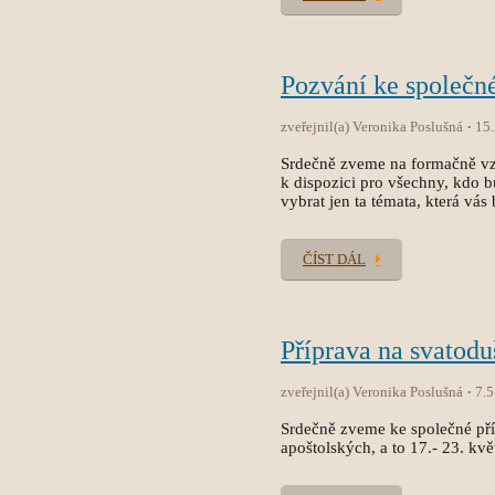
Pozvání ke společn
zveřejnil(a) Veronika Poslušná
15
Srdečně zveme na formačně vzdě
k dispozici pro všechny, kdo b
vybrat jen ta témata, která vás
ČÍST DÁL
Příprava na svatodu
zveřejnil(a) Veronika Poslušná
7.5
Srdečně zveme ke společné pří
apoštolských, a to 17.- 23. kvě