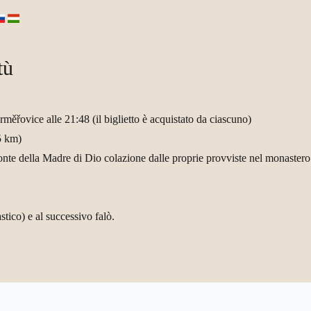
tù
rměřovice alle 21:48 (il biglietto è acquistato da ciascuno)
5 km)
te della Madre di Dio colazione dalle proprie provviste nel monastero
stico) e al successivo falò.