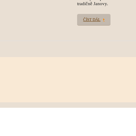
tradičně Janovy.
ČÍST DÁL