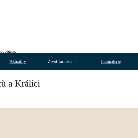
Sopotnice.
Aktuality
Život farnosti
Fotogalerie
ù a Králici