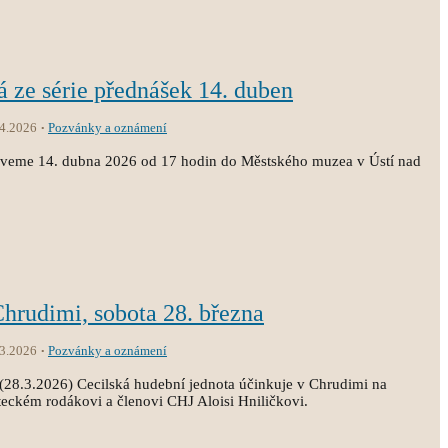
á ze série přednášek 14. duben
.4.2026
Pozvánky a oznámení
zveme 14. dubna 2026 od 17 hodin do Městského muzea v Ústí nad
Chrudimi, sobota 28. března
.3.2026
Pozvánky a oznámení
(28.3.2026) Cecilská hudební jednota účinkuje v Chrudimi na
eckém rodákovi a členovi CHJ Aloisi Hniličkovi.