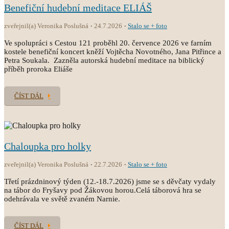
Benefiční hudební meditace ELIÁŠ
zveřejnil(a) Veronika Poslušná
24.7.2026
Stalo se + foto
Ve spolupráci s Cestou 121 proběhl 20. července 2026 ve farním
kostele benefiční koncert kněží Vojtěcha Novotného, Jana Pitřince a
Petra Soukala. Zazněla autorská hudební meditace na biblický
příběh proroka Eliáše
ČÍST DÁL
Chaloupka pro holky
zveřejnil(a) Veronika Poslušná
22.7.2026
Stalo se + foto
Třetí prázdninový týden (12.-18.7.2026) jsme se s děvčaty vydaly
na tábor do Fryšavy pod Žákovou horou.Celá táborová hra se
odehrávala ve světě zvaném Narnie.
ČÍST DÁL