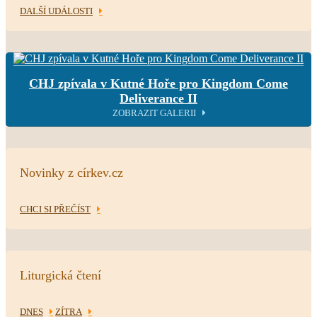
DALŠÍ UDÁLOSTI
CHJ zpívala v Kutné Hoře pro Kingdom Come
Deliverance II
ZOBRAZIT GALERII
Novinky z církev.cz
CHCI SI PŘEČÍST
Liturgická čtení
DNES
ZÍTRA