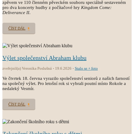
zpěvem ve 110 členném pěveckém souboru speciálně sestaveném
pro dva koncerty hudby z počítačové hry
Kingdom Come:
Deliverance II
.
ČÍST DÁL
Výlet společenství Abraham klubu
zveřejnil(a) Veronika Poslušná
19.6.2026
Stalo se + foto
Ve čtvrtek 18. června vyrazilo společenství seniorů z našich farností
na společný výlet. Pro letošní rok si vybrali poutní místo Rokole a
nedaleký Vesmír.
ČÍST DÁL
Zakončení školního roku s dětmi