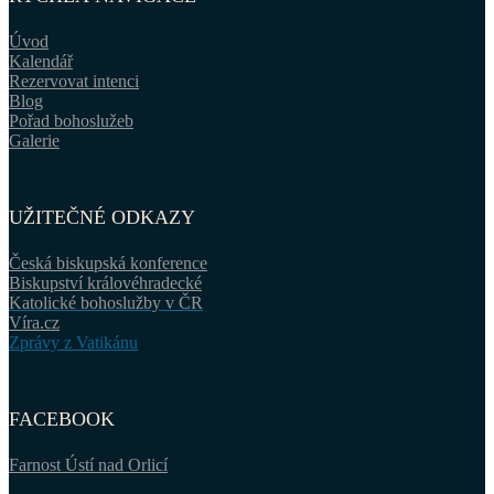
Úvod
Kalendář
Rezervovat intenci
Blog
Pořad bohoslužeb
Galerie
UŽITEČNÉ ODKAZY
Česká biskupská konference
Biskupství královéhradecké
Katolické bohoslužby v ČR
Víra.cz
Zprávy z Vatikánu
FACEBOOK
Farnost Ústí nad Orlicí