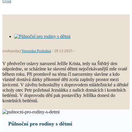
Úvod
zveřejnil(a)
Veronika Poslušná
29.12.2025
V předvečer oslavy narození Ježíše Krista, tedy na Štědrý den
odpoledne, se scházíme ke slavení dětmi nejočekávanější mše svaté
během roku. Při promluvě na téma čí narozeniny slavíme a kdo
vlastně dostává dárky přítomné děti zcela zaplnily prostor mezi
lavicemi. V závěru bohoslužby s doprovodem mládežnické a dětské
scholy otec Petr požehnal Jezulátka z našich domácích i kostelních
betlémů. V doprovodu dětí pak postavičky Ježíška donesl do
kostelních betlémů.
Půlnoční pro rodiny s dětmi