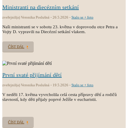
Ministranti na diecézním setkání
zveřejnil(a) Veronika Poslušná
26.5.2026
Stalo se + foto
Naši ministranti se v sobotu 23. května v doprovodu otce Petra a
Vojty D. vypravili na Diecézní setkání vlakem.
ČÍST DÁL
První svaté přijímání dětí
zveřejnil(a) Veronika Poslušná
19.5.2026
Stalo se + foto
V neděli 17. května vyvrcholila celá cesta přípravy dětí a rodičů
slavností, kdy děti přijaly poprvé Ježíše v eucharistii.
ČÍST DÁL