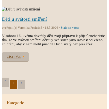
Děti u svátosti smíření
zveřejnil(a) Veronika Poslušná
18.5.2026
Stalo se + foto
V sobotu 16. května dovršily děti svoji přípravu k přijetí eucharistie
tím, že ve svátosti smíření očistily své srdce jako ratolest od všeho,
co brání, aby v něm mohl působit Duch svatý bez překážek.
ČÍST DÁL
1
Kategorie