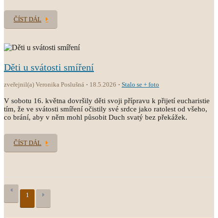
ČÍST DÁL
Děti u svátosti smíření
zveřejnil(a) Veronika Poslušná
18.5.2026
Stalo se + foto
V sobotu 16. května dovršily děti svoji přípravu k přijetí eucharistie
tím, že ve svátosti smíření očistily své srdce jako ratolest od všeho,
co brání, aby v něm mohl působit Duch svatý bez překážek.
ČÍST DÁL
1