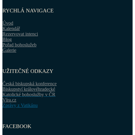
RYCHLÁ NAVIGACE
Úvod
Kalendář
Rezervovat intenci
Blog
Pořad bohoslužeb
Galerie
UŽITEČNÉ ODKAZY
Česká biskupská konference
Biskupství královéhradecké
Katolické bohoslužby v ČR
Víra.cz
Zprávy z Vatikánu
FACEBOOK