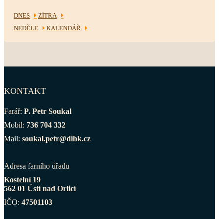
DNES
ZÍTRA
NEDĚLE
KALENDÁŘ
KONTAKT
Farář:
P. Petr Soukal
Mobil:
736 704 332
Mail:
soukal.petr@dihk.cz
Adresa farního úřadu
Kostelní 19
562 01 Ústí nad Orlicí
IČO:
47501103