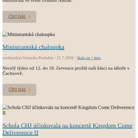
odehrávala ve světě zvaném Narnie.
ČÍST DÁL
Ministrantská chaloupka
zveřejnil(a) Veronika Poslušná
21.7.2026
Stalo se + foto
Necelý týden od 12. do 18. července prožili naši kluci na táboře v
Čachnově.
ČÍST DÁL
Schola CHJ účinkovala na koncertě Kingdom Come
Deliverence II