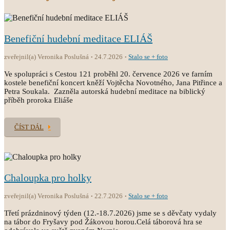
Benefiční hudební meditace ELIÁŠ
zveřejnil(a) Veronika Poslušná
24.7.2026
Stalo se + foto
Ve spolupráci s Cestou 121 proběhl 20. července 2026 ve farním
kostele benefiční koncert kněží Vojtěcha Novotného, Jana Pitřince a
Petra Soukala. Zazněla autorská hudební meditace na biblický
příběh proroka Eliáše
ČÍST DÁL
Chaloupka pro holky
zveřejnil(a) Veronika Poslušná
22.7.2026
Stalo se + foto
Třetí prázdninový týden (12.-18.7.2026) jsme se s děvčaty vydaly
na tábor do Fryšavy pod Žákovou horou.Celá táborová hra se