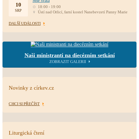
Mše svatá
10
18:00 - 19:00
SRP
Ústí nad Orlicí, farní kostel Nanebevzetí Panny Marie
DALŠÍ UDÁLOSTI
Naši ministranti na diecézním setkání
ZOBRAZIT GALERII
Novinky z církev.cz
CHCI SI PŘEČÍST
Liturgická čtení