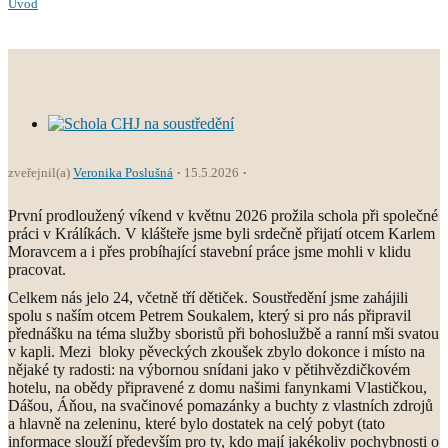
Úvod
zveřejnil(a)
Veronika Poslušná
15.5.2026
První prodloužený víkend v květnu 2026 prožila schola při společné
práci v Králíkách. V klášteře jsme byli srdečně přijatí otcem Karlem
Moravcem a i přes probíhající stavební práce jsme mohli v klidu
pracovat.
Celkem nás jelo 24, včetně tří dětiček. Soustředění jsme zahájili
spolu s naším otcem Petrem Soukalem, který si pro nás připravil
přednášku na téma služby sboristů při bohoslužbě a ranní mši svatou
v kapli. Mezi bloky pěveckých zkoušek zbylo dokonce i místo na
nějaké ty radosti: na výbornou snídani jako v pětihvězdičkovém
hotelu, na obědy připravené z domu našimi fanynkami Vlastičkou,
Dášou, Áňou, na svačinové pomazánky a buchty z vlastních zdrojů
a hlavně na zeleninu, které bylo dostatek na celý pobyt (tato
informace slouží především pro ty, kdo mají jakékoliv pochybnosti o