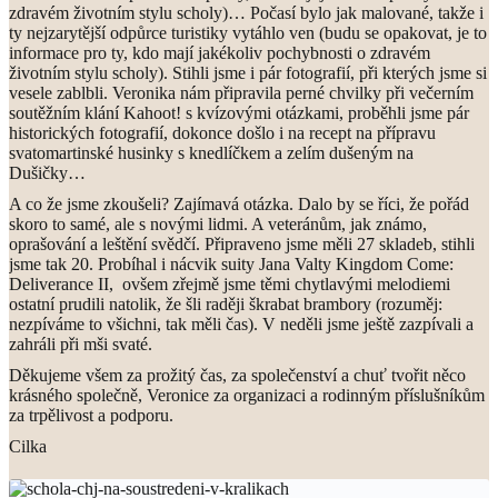
zdravém životním stylu scholy)… Počasí bylo jak malované, takže i
ty nejzarytější odpůrce turistiky vytáhlo ven (budu se opakovat, je to
informace pro ty, kdo mají jakékoliv pochybnosti o zdravém
životním stylu scholy). Stihli jsme i pár fotografií, při kterých jsme si
vesele zablbli. Veronika nám připravila perné chvilky při večerním
soutěžním klání Kahoot! s kvízovými otázkami, proběhli jsme pár
historických fotografií, dokonce došlo i na recept na přípravu
svatomartinské husinky s knedlíčkem a zelím dušeným na
Dušičky…
A co že jsme zkoušeli? Zajímavá otázka. Dalo by se říci, že pořád
skoro to samé, ale s novými lidmi. A veteránům, jak známo,
oprašování a leštění svědčí. Připraveno jsme měli 27 skladeb, stihli
jsme tak 20. Probíhal i nácvik suity Jana Valty Kingdom Come:
Deliverance II, ovšem zřejmě jsme těmi chytlavými melodiemi
ostatní prudili natolik, že šli raději škrabat brambory (rozuměj:
nezpíváme to všichni, tak měli čas). V neděli jsme ještě zazpívali a
zahráli při mši svaté.
Děkujeme všem za prožitý čas, za společenství a chuť tvořit něco
krásného společně, Veronice za organizaci a rodinným příslušníkům
za trpělivost a podporu.
Cilka