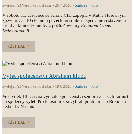
zveřejnil(a) Veronika Poslušná
20.7.2026
Stalo se + foto
V sobotu 11. července se schola CHJ zapojila v Kutné Hoře svým
zpěvem ve 110 členném pěveckém souboru speciálně sestaveném
pro dva koncerty hudby z počítačové hry
Kingdom Come:
Deliverance II
.
ČÍST DÁL
Výlet společenství Abraham klubu
zveřejnil(a) Veronika Poslušná
19.6.2026
Stalo se + foto
Ve čtvrtek 18. června vyrazilo společenství seniorů z našich farností
na společný výlet. Pro letošní rok si vybrali poutní místo Rokole a
nedaleký Vesmír.
ČÍST DÁL