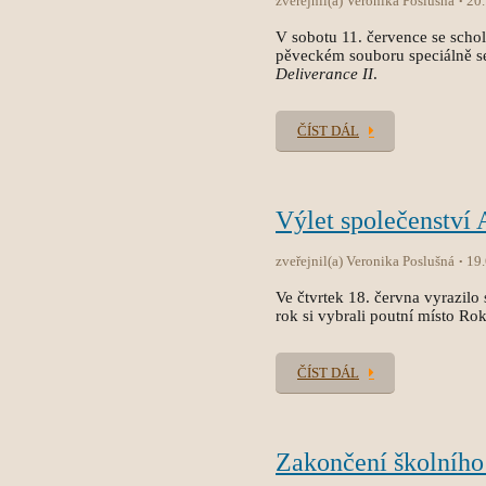
zveřejnil(a) Veronika Poslušná
20
V sobotu 11. července se sch
pěveckém souboru speciálně s
Deliverance II
.
ČÍST DÁL
Výlet společenství
zveřejnil(a) Veronika Poslušná
19
Ve čtvrtek 18. června vyrazilo 
rok si vybrali poutní místo Ro
ČÍST DÁL
Zakončení školního