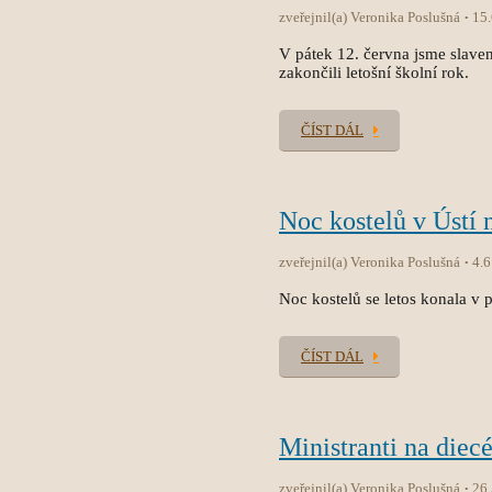
zveřejnil(a) Veronika Poslušná
15
V pátek 12. června jsme slave
zakončili letošní školní rok.
ČÍST DÁL
Noc kostelů v Ústí 
zveřejnil(a) Veronika Poslušná
4.6
Noc kostelů se letos konala v p
ČÍST DÁL
Ministranti na diec
zveřejnil(a) Veronika Poslušná
26