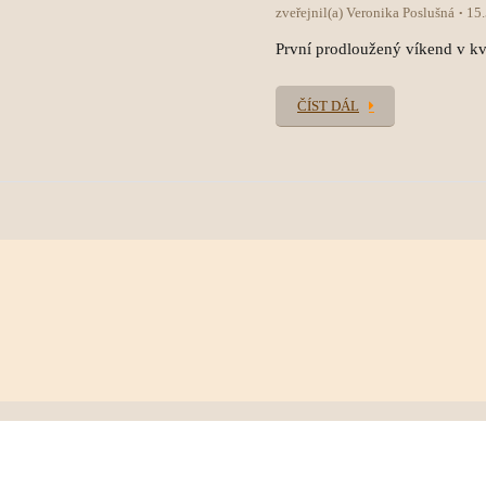
zveřejnil(a) Veronika Poslušná
15
První prodloužený víkend v kvě
ČÍST DÁL