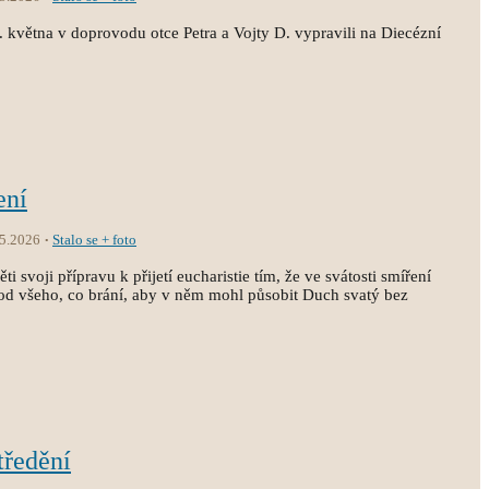
3. května v doprovodu otce Petra a Vojty D. vypravili na Diecézní
ení
.5.2026
Stalo se + foto
i svoji přípravu k přijetí eucharistie tím, že ve svátosti smíření
st od všeho, co brání, aby v něm mohl působit Duch svatý bez
tředění