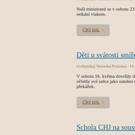
Naši ministranti se v sobotu 2
setkání vlakem.
ČÍST DÁL
Děti u svátosti smíř
zveřejnil(a) Veronika Poslušná
18
V sobotu 16. května dovršily dět
očistily své srdce jako ratole
překážek.
ČÍST DÁL
Schola CHJ na sous