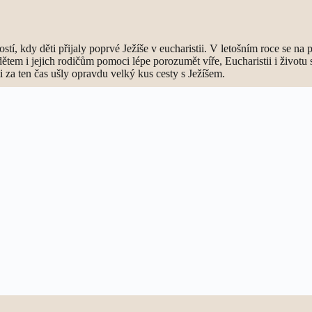
ostí, kdy děti přijaly poprvé Ježíše v eucharistii. V letošním roce se n
 dětem i jejich rodičům pomoci lépe porozumět víře, Eucharistii i živo
ěti za ten čas ušly opravdu velký kus cesty s Ježíšem.