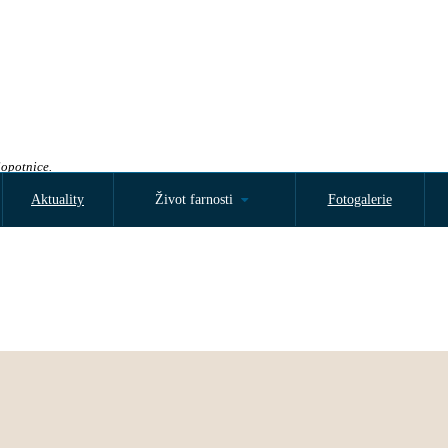
Sopotnice.
Aktuality
Život farnosti
Fotogalerie