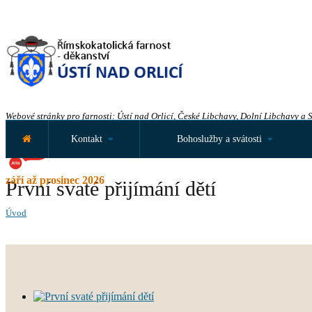
Webové stránky pro farnosti: Ústí nad Orlicí, České Libchavy, Dolní Libchavy a 
Kontakt
Bohoslužby a svátosti
září až prosinec 2026
První svaté přijímání dětí
Úvod