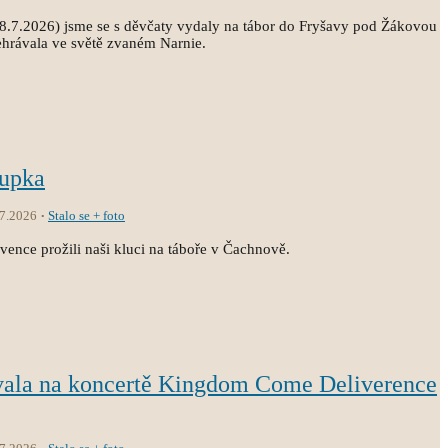
18.7.2026) jsme se s děvčaty vydaly na tábor do Fryšavy pod Žákovou
ehrávala ve světě zvaném Narnie.
oupka
.7.2026
Stalo se + foto
vence prožili naši kluci na táboře v Čachnově.
vala na koncertě Kingdom Come Deliverence