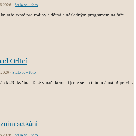
.6.2026
Stalo se + foto
ním mše svaté pro rodiny s dětmi a následným programem na faře
nad Orlicí
.2026
Stalo se + foto
átek 29. května. Také v naší farnosti jsme se na tuto událost připravili.
ézním setkání
.5.2026
Stalo se + foto