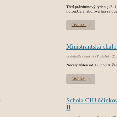
Třetí prázdninový týden (12.-
horou.Celá táborová hra se od
ČÍST DÁL
Ministrantská chal
zveřejnil(a) Veronika Poslušná
21
Necelý týden od 12. do 18. čer
ČÍST DÁL
Schola CHJ účinko
II