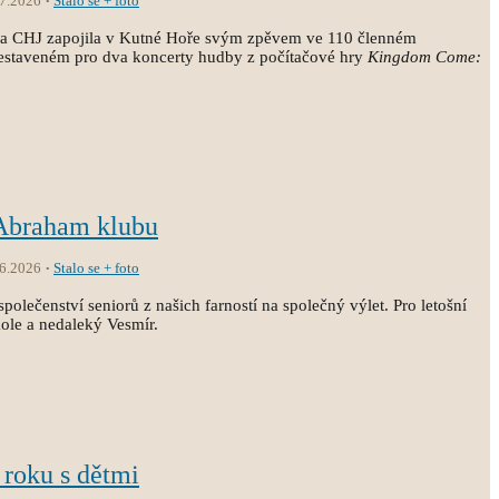
.7.2026
Stalo se + foto
ola CHJ zapojila v Kutné Hoře svým zpěvem ve 110 členném
estaveném pro dva koncerty hudby z počítačové hry
Kingdom Come:
 Abraham klubu
.6.2026
Stalo se + foto
společenství seniorů z našich farností na společný výlet. Pro letošní
kole a nedaleký Vesmír.
 roku s dětmi