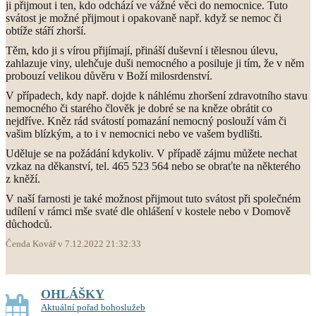
ji přijmout i ten, kdo odchází ve vážné věci do nemocnice. Tuto
svátost je možné přijmout i opakovaně např. když se nemoc či
obtíže stáří zhorší.
Těm, kdo ji s vírou přijímají, přináší duševní i tělesnou úlevu,
zahlazuje viny, ulehčuje duši nemocného a posiluje ji tím, že v něm
probouzí velikou důvěru v Boží milosrdenství.
V případech, kdy např. dojde k náhlému zhoršení zdravotního stavu
nemocného či starého člověk je dobré se na kněze obrátit co
nejdříve. Kněz rád svátostí pomazání nemocný poslouží vám či
vašim blízkým, a to i v nemocnici nebo ve vašem bydlišti.
Uděluje se na požádání kdykoliv. V případě zájmu můžete nechat
vzkaz na děkanství, tel. 465 523 564 nebo se obraťte na některého
z kněží.
V naší farnosti je také možnost přijmout tuto svátost při společném
udílení v rámci mše svaté dle ohlášení v kostele nebo v Domově
důchodců.
Čenda Kovář v 7.12.2022 21:32:33
OHLÁŠKY
Aktuální pořad bohoslužeb