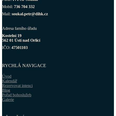
Mobil:
736 704 332
Mail:
soukal.petr@dihk.cz
Adresa farního úřadu
Kostelní 19
562 01 Ústí nad Orlicí
IČO:
47501103
RYCHLÁ NAVIGACE
Úvod
Kalendář
Rezervovat intenci
Blog
Pořad bohoslužeb
Galerie