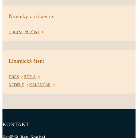
Novinky z církev.cz
CHCI SI PŘEČÍST
Liturgická čtení
DNES
ZÍTRA
NEDĚLE
KALENDÁŘ
KONTAKT
Farář:
P. Petr Soukal