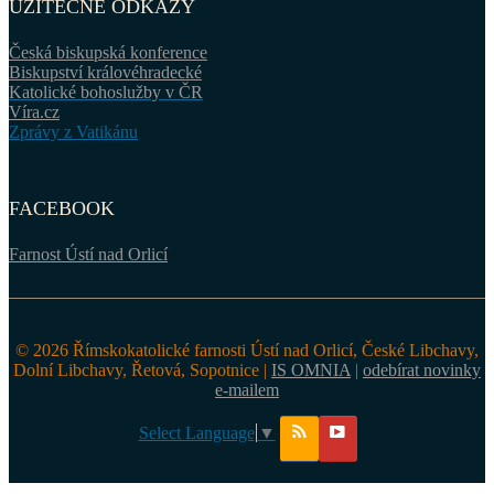
UŽITEČNÉ ODKAZY
Česká biskupská konference
Biskupství královéhradecké
Katolické bohoslužby v ČR
Víra.cz
Zprávy z Vatikánu
FACEBOOK
Farnost Ústí nad Orlicí
© 2026 Římskokatolické farnosti Ústí nad Orlicí, České Libchavy,
Dolní Libchavy, Řetová, Sopotnice |
IS OMNIA
|
odebírat novinky
e-mailem
Select Language
▼