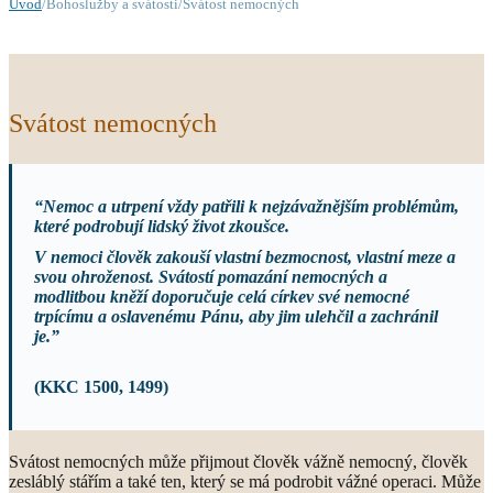
Úvod
/Bohoslužby a svátosti/Svátost nemocných
Svátost nemocných
“Nemoc a utrpení vždy patřili k nejzávažnějším problémům,
které podrobují lidský život zkoušce.
V nemoci člověk zakouší vlastní bezmocnost, vlastní meze a
svou ohroženost. Svátostí pomazání nemocných a
modlitbou kněží doporučuje celá církev své nemocné
trpícímu a oslavenému Pánu, aby jim ulehčil a zachránil
je.”
(KKC 1500, 1499)
Svátost nemocných může přijmout člověk vážně nemocný, člověk
zesláblý stářím a také ten, který se má podrobit vážné operaci. Může