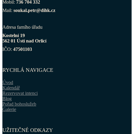
Mobil:
736 704 332
Mail:
soukal.petr@dihk.cz
Adresa farního úřadu
Kostelní 19
562 01 Ústí nad Orlicí
IČO:
47501103
RYCHLÁ NAVIGACE
Úvod
Kalendář
Rezervovat intenci
Blog
Pořad bohoslužeb
Galerie
UŽITEČNÉ ODKAZY