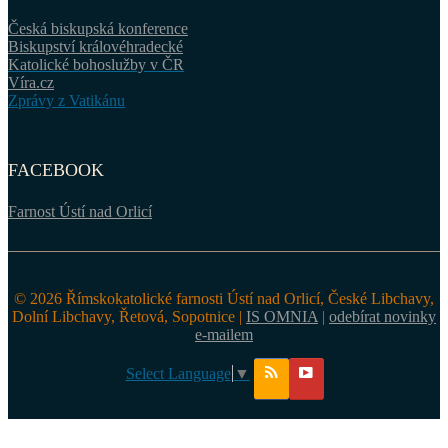
Česká biskupská konference
Biskupství královéhradecké
Katolické bohoslužby v ČR
Víra.cz
Zprávy z Vatikánu
FACEBOOK
Farnost Ústí nad Orlicí
© 2026 Římskokatolické farnosti Ústí nad Orlicí, České Libchavy,
Dolní Libchavy, Řetová, Sopotnice |
IS OMNIA
|
odebírat novinky
e-mailem
Select Language
▼