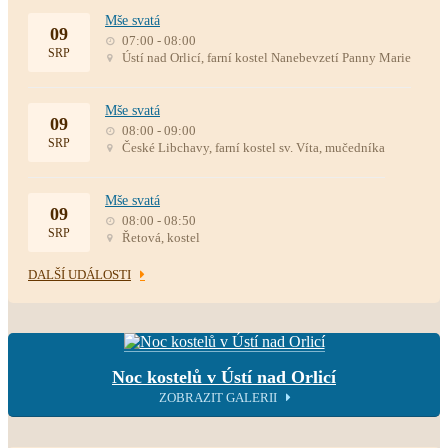
Mše svatá
09
07:00 - 08:00
SRP
Ústí nad Orlicí, farní kostel Nanebevzetí Panny Marie
Mše svatá
09
08:00 - 09:00
SRP
České Libchavy, farní kostel sv. Víta, mučedníka
Mše svatá
09
08:00 - 08:50
SRP
Řetová, kostel
DALŠÍ UDÁLOSTI
Noc kostelů v Ústí nad Orlicí
ZOBRAZIT GALERII