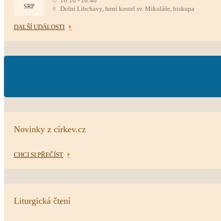
16:10 - 16:40
SRP
Dolní Libchavy, farní kostel sv. Mikuláše, biskupa
DALŠÍ UDÁLOSTI
Novinky z církev.cz
CHCI SI PŘEČÍST
Liturgická čtení