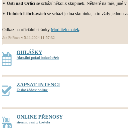
V
Ústí nad Orlicí
se schází několik skupinek. Některé na faře, jiné v
V
Dolních Libchavách
se schází jedna skupinka, a to vždy jednou za
Odkaz na oficiální stránky
Modliteb matek
.
Jan Pitřinec v 5.11.2024 11:57:32
OHLÁŠKY
Aktuální pořad bohoslužeb
ZAPSAT INTENCI
Zaslat žádost online
ONLINE PŘENOSY
streamovaní z kostela