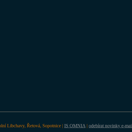
olní Libchavy, Řetová, Sopotnice |
IS OMNIA
|
odebírat novinky e-ma