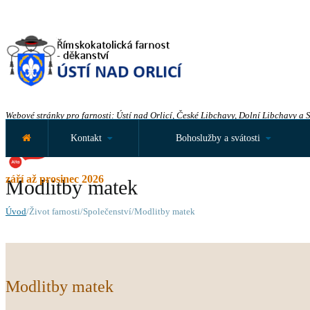
Webové stránky pro farnosti: Ústí nad Orlicí, České Libchavy, Dolní Libchavy a 
Kontakt
Bohoslužby a svátosti
září až prosinec 2026
Modlitby matek
Úvod
/Život farnosti/Společenství/Modlitby matek
Modlitby matek