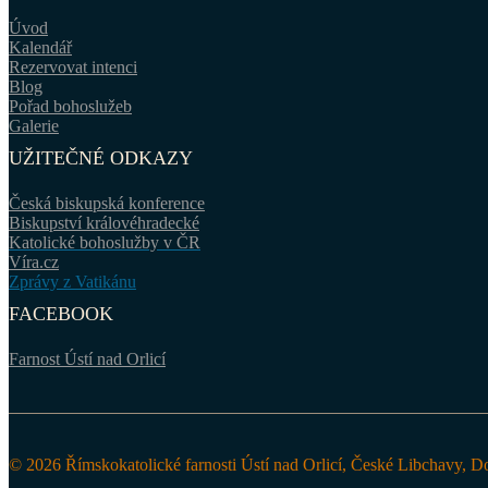
Úvod
Kalendář
Rezervovat intenci
Blog
Pořad bohoslužeb
Galerie
UŽITEČNÉ ODKAZY
Česká biskupská konference
Biskupství královéhradecké
Katolické bohoslužby v ČR
Víra.cz
Zprávy z Vatikánu
FACEBOOK
Farnost Ústí nad Orlicí
© 2026 Římskokatolické farnosti Ústí nad Orlicí, České Libchavy, D