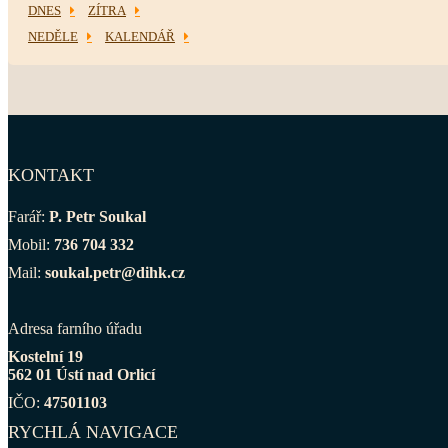
DNES
ZÍTRA
NEDĚLE
KALENDÁŘ
KONTAKT
Farář:
P. Petr Soukal
Mobil:
736 704 332
Mail:
soukal.petr@dihk.cz
Adresa farního úřadu
Kostelní 19
562 01 Ústí nad Orlicí
IČO:
47501103
RYCHLÁ NAVIGACE