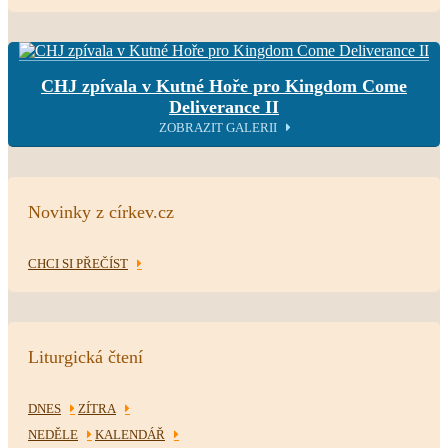
CHJ zpívala v Kutné Hoře pro Kingdom Come
Deliverance II
ZOBRAZIT GALERII
Novinky z církev.cz
CHCI SI PŘEČÍST
Liturgická čtení
DNES
ZÍTRA
NEDĚLE
KALENDÁŘ