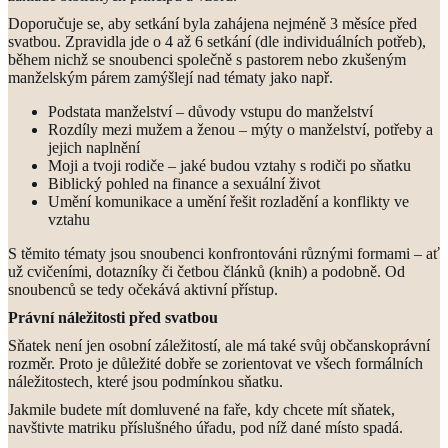
Doporučuje se, aby setkání byla zahájena nejméně 3 měsíce před
svatbou. Zpravidla jde o 4 až 6 setkání (dle individuálních potřeb),
během nichž se snoubenci společně s pastorem nebo zkušeným
manželským párem zamýšlejí nad tématy jako např.
Podstata manželství – důvody vstupu do manželství
Rozdíly mezi mužem a ženou – mýty o manželství, potřeby a
jejich naplnění
Moji a tvoji rodiče – jaké budou vztahy s rodiči po sňatku
Biblický pohled na finance a sexuální život
Umění komunikace a umění řešit rozladění a konflikty ve
vztahu
S těmito tématy jsou snoubenci konfrontováni různými formami – ať
už cvičeními, dotazníky či četbou článků (knih) a podobně. Od
snoubenců se tedy očekává aktivní přístup.
Právní náležitosti před svatbou
Sňatek není jen osobní záležitostí, ale má také svůj občanskoprávní
rozměr. Proto je důležité dobře se zorientovat ve všech formálních
náležitostech, které jsou podmínkou sňatku.
Jakmile budete mít domluvené na faře, kdy chcete mít sňatek,
navštivte matriku příslušného úřadu, pod níž dané místo spadá.