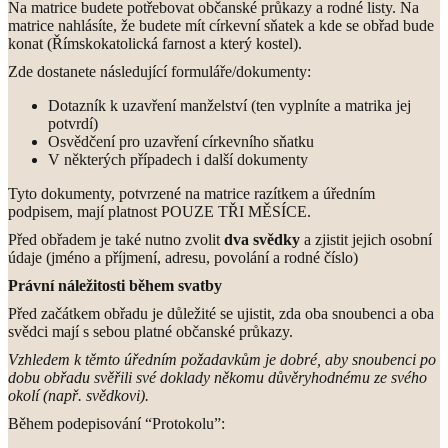
Na matrice budete potřebovat občanské průkazy a rodné listy. Na
matrice nahlásíte, že budete mít církevní sňatek a kde se obřad bude
konat (Římskokatolická farnost a který kostel).
Zde dostanete následující formuláře/dokumenty:
Dotazník k uzavření manželství (ten vyplníte a matrika jej
potvrdí)
Osvědčení pro uzavření církevního sňatku
V některých případech i další dokumenty
Tyto dokumenty, potvrzené na matrice razítkem a úředním
podpisem, mají platnost POUZE TŘI MĚSÍCE.
Před obřadem je také nutno zvolit
dva svědky
a zjistit jejich osobní
údaje (jméno a příjmení, adresu, povolání a rodné číslo)
Právní náležitosti během svatby
Před začátkem obřadu je důležité se ujistit, zda oba snoubenci a oba
svědci mají s sebou platné občanské průkazy.
Vzhledem k těmto úředním požadavkům je dobré, aby snoubenci po
dobu obřadu svěřili své doklady někomu důvěryhodnému ze svého
okolí (např. svědkovi).
Během podepisování “Protokolu”: