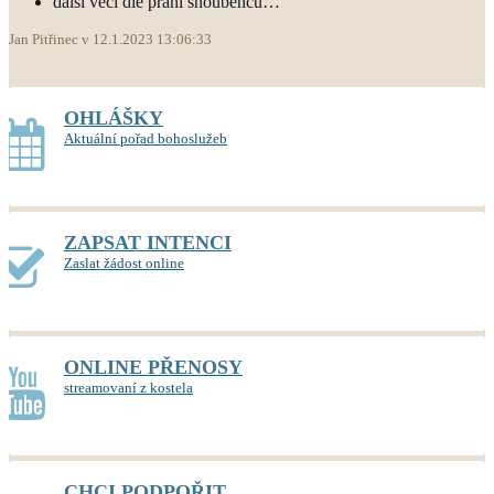
další věci dle přání snoubenců…
Jan Pitřinec v 12.1.2023 13:06:33
OHLÁŠKY
Aktuální pořad bohoslužeb
ZAPSAT INTENCI
Zaslat žádost online
ONLINE PŘENOSY
streamovaní z kostela
CHCI PODPOŘIT