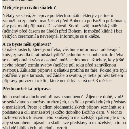
Měli jste jen civilní sňatek ?
Někdy se stává, že teprve po létech soužití některý z partnerů
zatouží po zplatnění manželství před Bohem a po Božím požehnání,
aby pak mohl přijímat další svátosti. Stvrdit svůj manželský slib
(učiněný před časem na úřadě) před Bohem, je možné klidně i bez
velkých ceremonií a neveřejně. Informujte se u kněze.
A co byste měli splňovat?
O náležitostech, které jsou třeba, vás bude informovat oddávající
kněz, zpravidla farář místa bydliště jednoho ze snoubenců. Je třeba
se na něj obrátit včas a osobně, můžete dokonce už tehdy, kdy ještě
nevíte přesný termín svatby (nejlépe půl roku před zamýšlenou
svatbou). Základní příprava k sňatku probíhá na faře. Pokud jste byli
pokřtěni v jiné farnosti, než žádáte o svatbu, je třeba přinést během
přípravy potvrzení o křtu, které nemá být starší než 3 měsíce.
Předmanželská příprava
Jde o osobní a duchovní přípravu snoubenců. Žijeme v době, v níž
se setkáváme s množstvím různých, nezřídka protikladných představ
o manželství. Proto je cílem předmanželských příprav seznámit se s
podstatou a cíli manželství jakožto dobrého Božího daru. V těchto
rozhovorech s knězem nebo zkušeným manželským párem jde o to,
aby si snoubenci ujasnili a sladili své představy o manželství, a to na
základě biblických principů a vzorů.