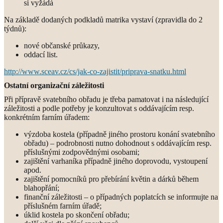
si vyžádá
Na základě dodaných podkladů matrika vystaví (zpravidla do 2
týdnů):
nové občanské průkazy,
oddací list.
http://www.sceav.cz/cs/jak-co-zajistit/priprava-snatku.html
Ostatní organizační záležitosti
Při přípravě svatebního obřadu je třeba pamatovat i na následující
záležitosti a podle potřeby je konzultovat s oddávajícím resp.
konkrétním farním úřadem:
výzdoba kostela (případně jiného prostoru konání svatebního
obřadu) – podrobnosti nutno dohodnout s oddávajícím resp.
příslušnými zodpovědnými osobami;
zajištění varhaníka případně jiného doprovodu, vystoupení
apod.
zajištění pomocníků pro přebírání květin a dárků během
blahopřání;
finanční záležitosti – o případných poplatcích se informujte na
příslušném farním úřadě;
úklid kostela po skončení obřadu;