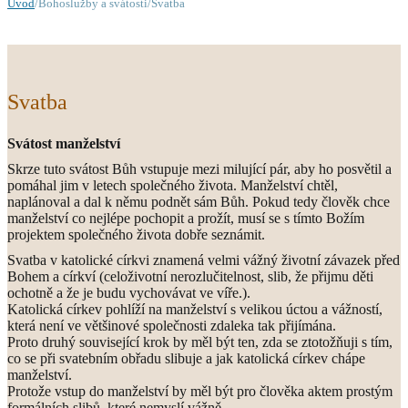
Úvod
/Bohoslužby a svátosti/Svatba
Svatba
Svátost manželství
Skrze tuto svátost Bůh vstupuje mezi milující pár, aby ho posvětil a
pomáhal jim v letech společného života. Manželství chtěl,
naplánoval a dal k němu podnět sám Bůh. Pokud tedy člověk chce
manželství co nejlépe pochopit a prožít, musí se s tímto Božím
projektem společného života dobře seznámit.
Svatba v katolické církvi znamená velmi vážný životní závazek před
Bohem a církví (celoživotní nerozlučitelnost, slib, že přijmu děti
ochotně a že je budu vychovávat ve víře.).
Katolická církev pohlíží na manželství s velikou úctou a vážností,
která není ve většinové společnosti zdaleka tak přijímána.
Proto druhý související krok by měl být ten, zda se ztotožňuji s tím,
co se při svatebním obřadu slibuje a jak katolická církev chápe
manželství.
Protože vstup do manželství by měl být pro člověka aktem prostým
formálních slibů, které nemyslí vážně.