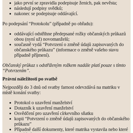
jako první se zpravidla podepisuje ženich, pak nevěsta;
následují podpisy svědků;
nakonec se podepisuje oddávající.
Po podepsání “Protokolu” (případně po obřadu):
oddávající odstřihne předepsané rožky občanských průkazů
obou (nyní už) novomanželů;
současně vydá “Potvrzení o změně údajů zapisovaných do
občanského průkazu” (informace o změně vašeho stavu
případně příjmení).
Občanský průkaz s odstřiženým rožkem nadále platí pouze s tímto
“Potvrzením”.
Právní náležitosti po svatbě
Nejpozději do 3 dnů od svatby farnost odevzdává na matriku v
místě konání svatby:
Protokol o uzavření manželství
Dotazník k uzavření manželství
Osvědčení pro uzavření církevního sňatku
kopii “Potvrzení o změně údajů zapisovaných do občanského
průkazu”
Případně další dokumenty, které matrika vystavila nebo které