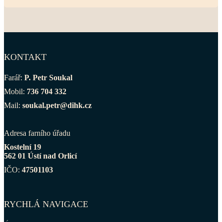
KONTAKT
Farář:
P. Petr Soukal
Mobil:
736 704 332
Mail:
soukal.petr@dihk.cz
Adresa farního úřadu
Kostelní 19
562 01 Ústí nad Orlicí
IČO:
47501103
RYCHLÁ NAVIGACE