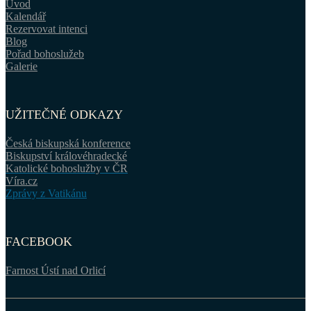
Úvod
Kalendář
Rezervovat intenci
Blog
Pořad bohoslužeb
Galerie
UŽITEČNÉ ODKAZY
Česká biskupská konference
Biskupství královéhradecké
Katolické bohoslužby v ČR
Víra.cz
Zprávy z Vatikánu
FACEBOOK
Farnost Ústí nad Orlicí