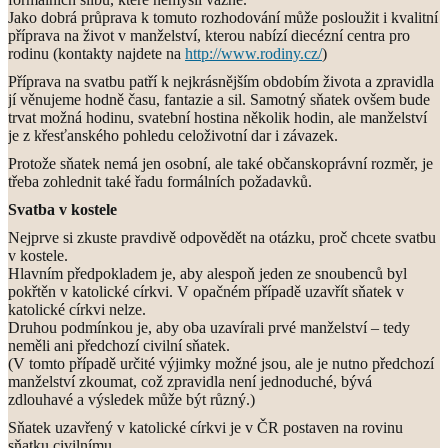
Jako dobrá průprava k tomuto rozhodování může posloužit i kvalitní
příprava na život v manželství, kterou nabízí diecézní centra pro
rodinu (kontakty najdete na
http://www.rodiny.cz/
)
Příprava na svatbu patří k nejkrásnějším obdobím života a zpravidla
jí věnujeme hodně času, fantazie a sil. Samotný sňatek ovšem bude
trvat možná hodinu, svatební hostina několik hodin, ale manželství
je z křesťanského pohledu celoživotní dar i závazek.
Protože sňatek nemá jen osobní, ale také občanskoprávní rozměr, je
třeba zohlednit také řadu formálních požadavků.
Svatba v kostele
Nejprve si zkuste pravdivě odpovědět na otázku, proč chcete svatbu
v kostele.
Hlavním předpokladem je, aby alespoň jeden ze snoubenců byl
pokřtěn v katolické církvi. V opačném případě uzavřít sňatek v
katolické církvi nelze.
Druhou podmínkou je, aby oba uzavírali prvé manželství – tedy
neměli ani předchozí civilní sňatek.
(V tomto případě určité výjimky možné jsou, ale je nutno předchozí
manželství zkoumat, což zpravidla není jednoduché, bývá
zdlouhavé a výsledek může být různý.)
Sňatek uzavřený v katolické církvi je v ČR postaven na rovinu
sňatku civilnímu.