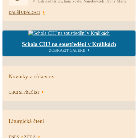
Ústí nad Orlicí, farní kostel Nanebevzetí Panny Marie
DALŠÍ UDÁLOSTI
Schola CHJ na soustředění v Králíkách
ZOBRAZIT GALERII
Novinky z církev.cz
CHCI SI PŘEČÍST
Liturgická čtení
DNES
ZÍTRA