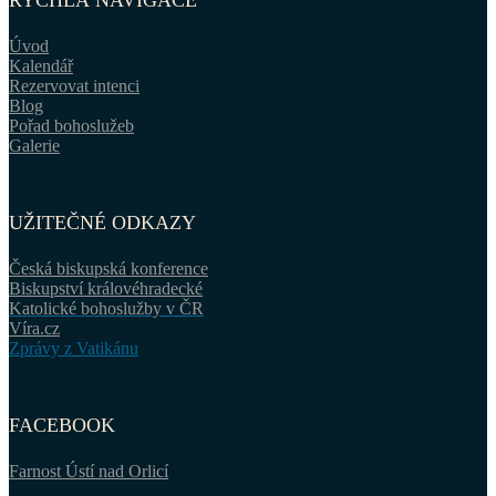
RYCHLÁ NAVIGACE
Úvod
Kalendář
Rezervovat intenci
Blog
Pořad bohoslužeb
Galerie
UŽITEČNÉ ODKAZY
Česká biskupská konference
Biskupství královéhradecké
Katolické bohoslužby v ČR
Víra.cz
Zprávy z Vatikánu
FACEBOOK
Farnost Ústí nad Orlicí