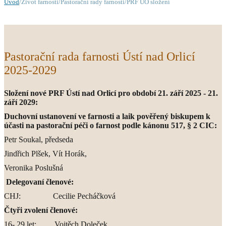
Úvod
/Život farnosti/Pastorační rady farnosti/PRF ÚO složení
Pastorační rada farnosti Ústí nad Orlicí
2025-2029
Složení nové PRF Ústí nad Orlicí pro období 21. září 2025 - 21.
září 2029:
Duchovní ustanovení ve farnosti a laik pověřený biskupem k
účasti na pastorační péči o farnost podle kánonu 517, § 2 CIC:
Petr Soukal, předseda
Jindřich Plšek, Vít Horák,
Veronika Poslušná
Delegovaní členové:
CHJ: Cecilie Pecháčková
Čtyři zvolení členové:
16- 29 let: Vojtěch Doleček