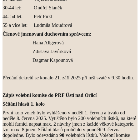
30-44 let: Ondřej Staněk
44- 54 let: Petr Pirkl
55 a více let: Ludmila Moudrová
Členové jmenovaní duchovním správcem:
Hana Aligerová
Zdislava Javůrková
Dagmar Kapounová
Předání dekretů se konalo 21. září 2025 při mši svaté v 9.30 hodin.
Zápis volební komise do PRF Ústí nad Orlicí
Sčítání hlasů 1. kolo
První kolo voleb bylo vyhlášeno v neděli 1. června a trvalo od
neděle 8. června 2025. Vytištěno bylo 200 volebních lístků, na které
mohli farníci napsat max. 2 návrhy jmen z každé věkové kategorie,
tzn. max. 8 jmen. Sčítání hlasů proběhlo v pondělí 9. června
dopoledne. Bylo odevzdáno
90
volebních lístků. Volební komise