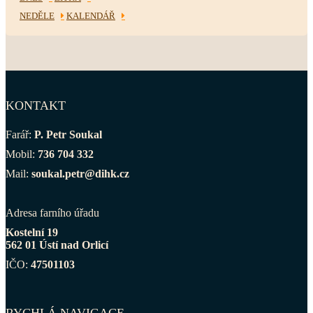
NEDĚLE
KALENDÁŘ
KONTAKT
Farář:
P. Petr Soukal
Mobil:
736 704 332
Mail:
soukal.petr@dihk.cz
Adresa farního úřadu
Kostelní 19
562 01 Ústí nad Orlicí
IČO:
47501103