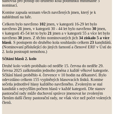
stanovila pro postup do druhého kola podmínku minimálně 5
nominací.
Komise zapsala seznam všech navržených jmen, který je k
nahlédnutí na faře.
Celkem bylo navrženo
102
jmen, v kategorii 16-29 let bylo
navrženo
21
jmen, v kategorii 30 - 44 let bylo navrženo
30
jmen,
v kategorii 45-54 let to bylo
21
jmen a v kategorii 55 a více let bylo
navrženo
30
jmen. Z těchto nominovaných jich
34 získalo 5 a více
hlasů
. S postupem do druhého kola souhlasilo celkem
23
kandidátů.
(Nominovaní příslušející do jiných farností a členové ERF v Ústí do
2. kola postoupit nemohou.)
Sčítání hlasů 2. kolo
Druhé kolo voleb probíhalo od neděle 15. června do neděle 29.
června 2025 zaškrtnutím jednoho jména z každé věkové kategorie.
Sčítání hlasů proběhlo 4. července v 10 hodin na děkanství. Bylo
odevzdáno celkem 155 vyplněných hlasovacích lístků. Komise
sečetla jednotlivé hlasy každého navrženého. Zvoleným se stal
kandidát s nejvyšším počtem hlasů v každé kategorii. Dle stanov
pastorační rady může duchovní správce jmenovat ke zvoleným
členům další členy pastorační rady, ne však více než počet volených
členů.