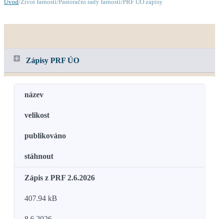
Úvod
/Život farnosti/Pastorační rady farnosti/PRF ÚO zápisy
Zápisy PRF ÚO
název
velikost
publikováno
stáhnout
Zápis z PRF 2.6.2026
407.94 kB
8.6.2026