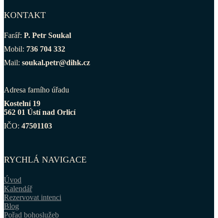
KONTAKT
Farář:
P. Petr Soukal
Mobil:
736 704 332
Mail:
soukal.petr@dihk.cz
Adresa farního úřadu
Kostelní 19
562 01 Ústí nad Orlicí
IČO:
47501103
RYCHLÁ NAVIGACE
Úvod
Kalendář
Rezervovat intenci
Blog
Pořad bohoslužeb