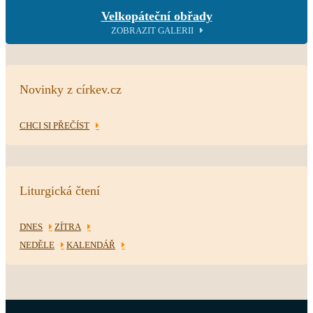
Velkopáteční obřady
ZOBRAZIT GALERII
Novinky z církev.cz
CHCI SI PŘEČÍST
Liturgická čtení
DNES
ZÍTRA
NEDĚLE
KALENDÁŘ