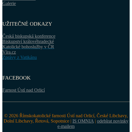
Galerie
UŽITEČNÉ ODKAZY
Česká biskupská konference
Biskupství královéhradecké
Katolické bohoslužby v ČR
Víra.cz
Zprávy z Vatikánu
FACEBOOK
Farnost Ústí nad Orlicí
© 2026 Římskokatolické farnosti Ústí nad Orlicí, České Libchavy,
Dolní Libchavy, Řetová, Sopotnice |
IS OMNIA
|
odebírat novinky
e-mailem