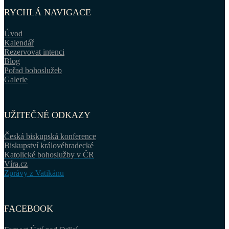
RYCHLÁ NAVIGACE
Úvod
Kalendář
Rezervovat intenci
Blog
Pořad bohoslužeb
Galerie
UŽITEČNÉ ODKAZY
Česká biskupská konference
Biskupství královéhradecké
Katolické bohoslužby v ČR
Víra.cz
Zprávy z Vatikánu
FACEBOOK