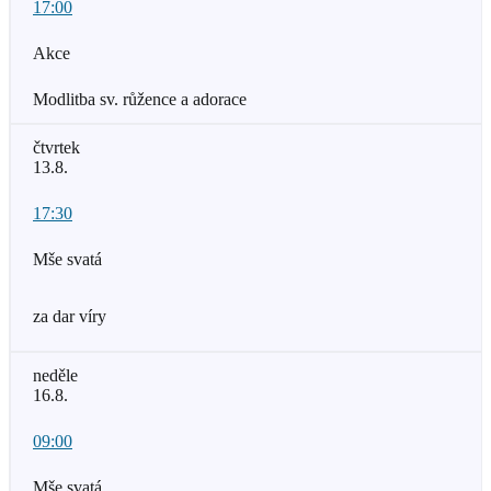
17:00
Akce
Modlitba sv. růžence a adorace
čtvrtek
13.8.
17:30
Mše svatá
za dar víry
neděle
16.8.
09:00
Mše svatá