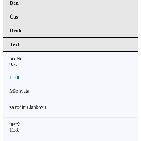
Den
Čas
Druh
Text
neděle
9.8.
11:00
Mše svatá
za rodinu Jankovu
úterý
11.8.