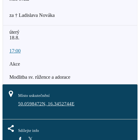
za † Ladislava Nováka
úterý
18.8.
17:00
Akce
Modlitba sv. růžence a adorace
Místo uskutečnění
50.0598472N, 16.3452744E
Sdílejte info