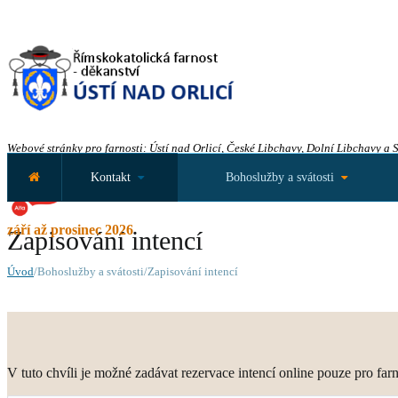
Webové stránky pro farnosti: Ústí nad Orlicí, České Libchavy, Dolní Libchavy a 
Kontakt
Bohoslužby a svátosti
září až prosinec 2026
Zapisování intencí
Úvod
/Bohoslužby a svátosti/Zapisování intencí
V tuto chvíli je možné zadávat rezervace intencí online pouze pro far