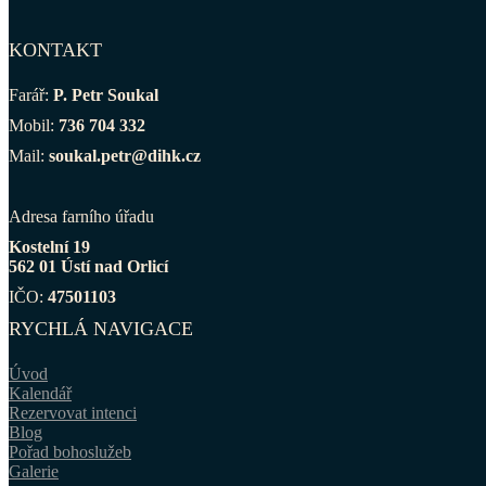
KONTAKT
Farář:
P. Petr Soukal
Mobil:
736 704 332
Mail:
soukal.petr@dihk.cz
Adresa farního úřadu
Kostelní 19
562 01 Ústí nad Orlicí
IČO:
47501103
RYCHLÁ NAVIGACE
Úvod
Kalendář
Rezervovat intenci
Blog
Pořad bohoslužeb
Galerie