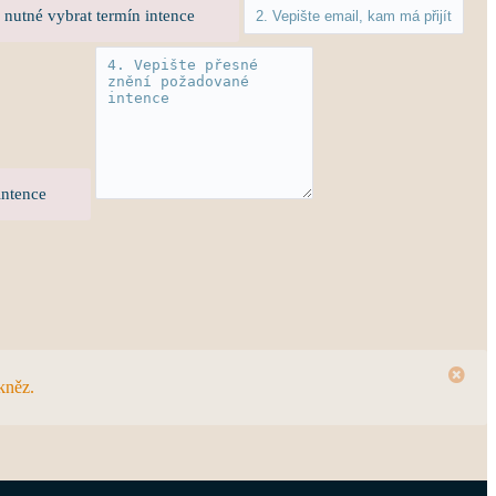
 nutné vybrat termín intence
intence
kněz.