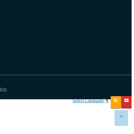
ilem
Select Language
▼