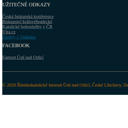
UŽITEČNÉ ODKAZY
Česká biskupská konference
Biskupství královéhradecké
Katolické bohoslužby v ČR
Víra.cz
Zprávy z Vatikánu
FACEBOOK
Farnost Ústí nad Orlicí
© 2026 Římskokatolické farnosti Ústí nad Orlicí, České Libchavy, D