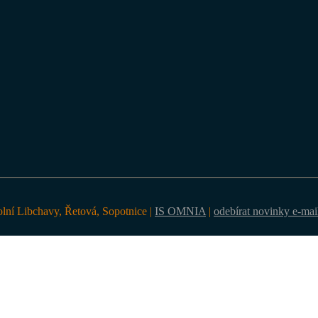
olní Libchavy, Řetová, Sopotnice |
IS OMNIA
|
odebírat novinky e-ma