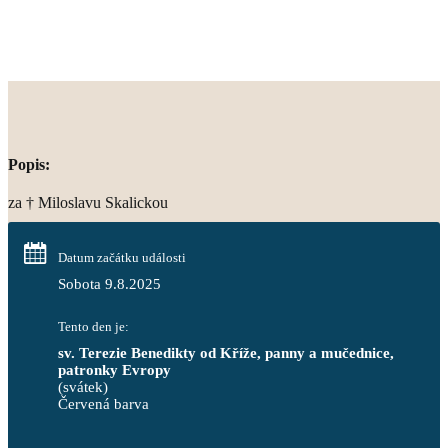
Popis:
za † Miloslavu Skalickou
Datum začátku události
Sobota 9.8.2025
Tento den je:
sv. Terezie Benedikty od Kříže, panny a mučednice, 
patronky Evropy
(svátek)
Červená barva                                                                     