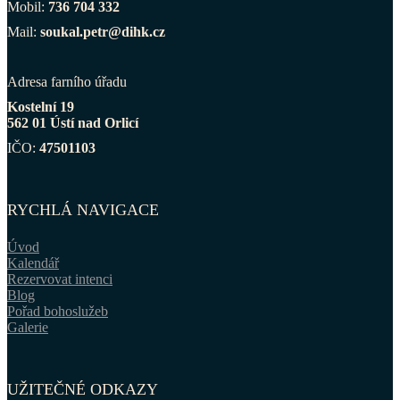
Mobil:
736 704 332
Mail:
soukal.petr@dihk.cz
Adresa farního úřadu
Kostelní 19
562 01 Ústí nad Orlicí
IČO:
47501103
RYCHLÁ NAVIGACE
Úvod
Kalendář
Rezervovat intenci
Blog
Pořad bohoslužeb
Galerie
UŽITEČNÉ ODKAZY