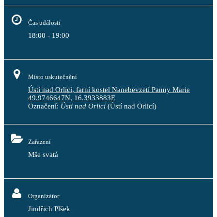
Čas události
18:00 - 19:00
Místo uskutečnění
Ústí nad Orlicí, farní kostel Nanebevzetí Panny Marie
49.9746647N, 16.3933883E
Označení:
Ústí nad Orlicí
(Ústí nad Orlicí)
Zařazení
Mše svatá
Organizátor
Jindřich Plšek