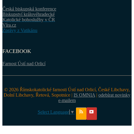
Česká biskupská konference
Biskupství královéhradecké
Katolické bohoslužby v ČR
Víra.cz
Zprávy z Vatikánu
FACEBOOK
Farnost Ústí nad Orlicí
© 2026 Římskokatolické farnosti Ústí nad Orlicí, České Libchavy,
Dolní Libchavy, Řetová, Sopotnice |
IS OMNIA
|
odebírat novinky
e-mailem
Select Language
▼