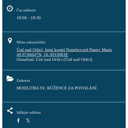
Čas události
18:00 - 18:30
Místo uskutečnění
Ústí nad Orlicí, farní kostel Nanebevzetí Panny Marie
49.9746647N, 16.3933883E
Označení:
Ústí nad Orlicí
(Ústí nad Orlicí)
Zařazení
MODLITBA SV. RŮŽENCE ZA POVOLÁNÍ
Sdílejte událost