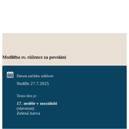
Modlitba sv. růžence za povolání
Datum začátku události
Neděle 27.7.2025
Tento den je:
17. neděle v mezidobí
(slavnost)
Zelená barva                                                                        