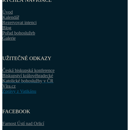
RYCHLÁ NAVIGACE
Úvod
Kalendář
Rezervovat intenci
Blog
Pořad bohoslužeb
Galerie
UŽITEČNÉ ODKAZY
Česká biskupská konference
Biskupství královéhradecké
Katolické bohoslužby v ČR
Víra.cz
Zprávy z Vatikánu
FACEBOOK
Farnost Ústí nad Orlicí