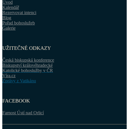
Úvod
Kalendář
Rezervovat intenci
Blog
Pořad bohoslužeb
Galerie
UŽITEČNÉ ODKAZY
Česká biskupská konference
Biskupství královéhradecké
Katolické bohoslužby v ČR
Víra.cz
Zprávy z Vatikánu
FACEBOOK
Farnost Ústí nad Orlicí