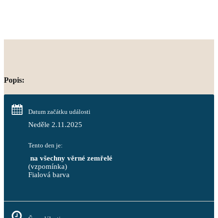
Popis:
Datum začátku události
Neděle 2.11.2025
Tento den je:
 na všechny věrné zemřelé
(vzpomínka)
Fialová barva                                                                       