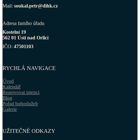
Mail:
soukal.petr@dihk.cz
Adresa farního úřadu
Kostelní 19
562 01 Ústí nad Orlicí
IČO:
47501103
RYCHLÁ NAVIGACE
Úvod
Kalendář
Rezervovat intenci
Blog
Pořad bohoslužeb
Galerie
UŽITEČNÉ ODKAZY