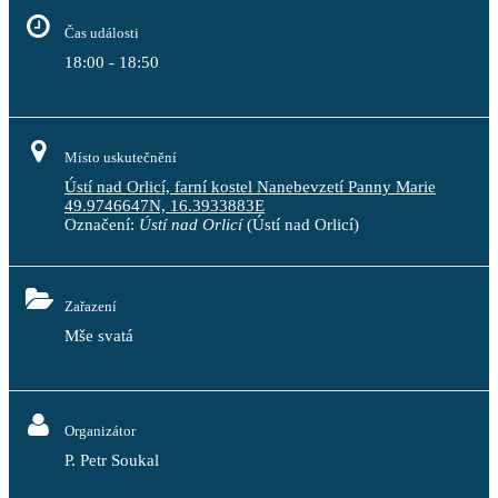
Čas události
18:00 - 18:50
Místo uskutečnění
Ústí nad Orlicí, farní kostel Nanebevzetí Panny Marie
49.9746647N, 16.3933883E
Označení:
Ústí nad Orlicí
(Ústí nad Orlicí)
Zařazení
Mše svatá
Organizátor
P. Petr Soukal