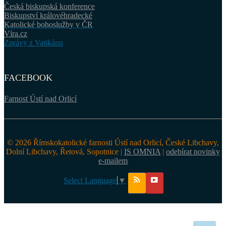
Česká biskupská konference
Biskupství královéhradecké
Katolické bohoslužby v ČR
Víra.cz
Zprávy z Vatikánu
FACEBOOK
Farnost Ústí nad Orlicí
© 2026 Římskokatolické farnosti Ústí nad Orlicí, České Libchavy,
Dolní Libchavy, Řetová, Sopotnice |
IS OMNIA
|
odebírat novinky
e-mailem
Select Language
▼