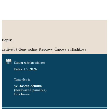
Popis:
za živé i † členy rodiny Kaucovy, Čápovy a Hladíkovy
Datum začátku události
Pátek 1.5.2026
Tento den je:
sv. Josefa dělníka
(nezávazná památka)
Bílá barva                                                                            