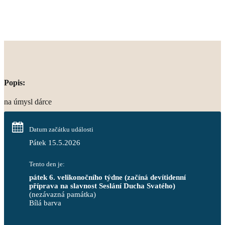
Popis:
na úmysl dárce
Datum začátku události
Pátek 15.5.2026
Tento den je:
pátek 6. velikonočního týdne (začíná devítidenní 
příprava na slavnost Seslání Ducha Svatého)
(nezávazná památka)
Bílá barva                                                                            