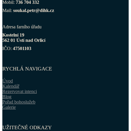
Mobil:
736 704 332
Mail:
soukal.petr@dihk.cz
Adresa farního úřadu
Kostelní 19
562 01 Ústí nad Orlicí
IČO:
47501103
RYCHLÁ NAVIGACE
Úvod
Kalendář
Rezervovat intenci
Blog
Pořad bohoslužeb
Galerie
UŽITEČNÉ ODKAZY