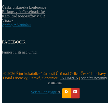
Česká biskupská konference
Biskupství královéhradecké
Katolické bohoslužby v ČR
Víra.cz
Zprávy z Vatikánu
FACEBOOK
Farnost Ústí nad Orlicí
© 2026 Římskokatolické farnosti Ústí nad Orlicí, České Libchavy,
Dolní Libchavy, Řetová, Sopotnice |
IS OMNIA
|
odebírat novinky
e-mailem
Select Language
▼