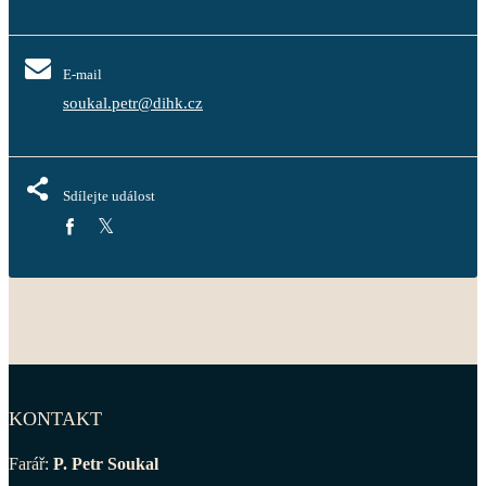
E-mail
soukal.petr@dihk.cz
Sdílejte událost
KONTAKT
Farář:
P. Petr Soukal