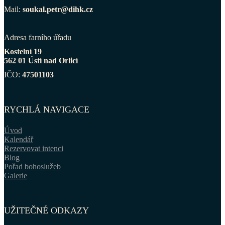
Mail:
soukal.petr@dihk.cz
Adresa farního úřadu
Kostelní 19
562 01 Ústí nad Orlicí
IČO:
47501103
RYCHLÁ NAVIGACE
Úvod
Kalendář
Rezervovat intenci
Blog
Pořad bohoslužeb
Galerie
UŽITEČNÉ ODKAZY