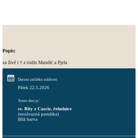
Popis:
za živé i † z rodin Mandić a Pjela
Datum začátku události
Pátek 22.5.2026
Tento den je:
sv. Rity z Cascie, řeholnice
(nezávazná památka)
Bílá barva                                                                            