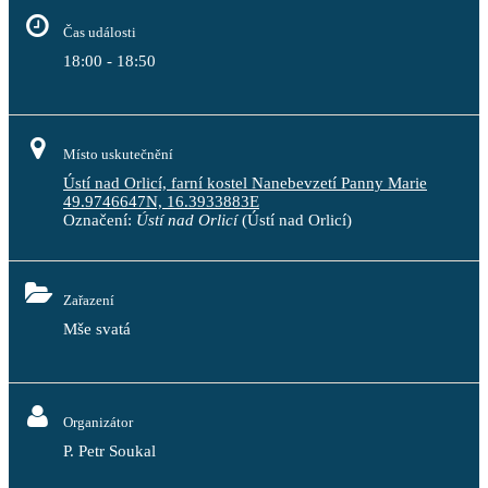
Čas události
18:00 - 18:50
Místo uskutečnění
Ústí nad Orlicí, farní kostel Nanebevzetí Panny Marie
49.9746647N, 16.3933883E
Označení:
Ústí nad Orlicí
(Ústí nad Orlicí)
Zařazení
Mše svatá
Organizátor
P. Petr Soukal