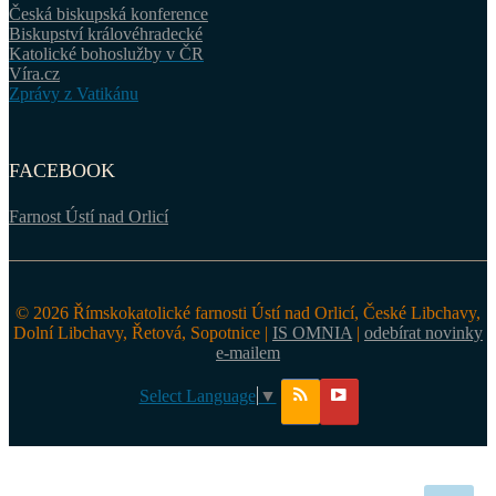
Česká biskupská konference
Biskupství královéhradecké
Katolické bohoslužby v ČR
Víra.cz
Zprávy z Vatikánu
FACEBOOK
Farnost Ústí nad Orlicí
© 2026 Římskokatolické farnosti Ústí nad Orlicí, České Libchavy,
Dolní Libchavy, Řetová, Sopotnice |
IS OMNIA
|
odebírat novinky
e-mailem
Select Language
▼