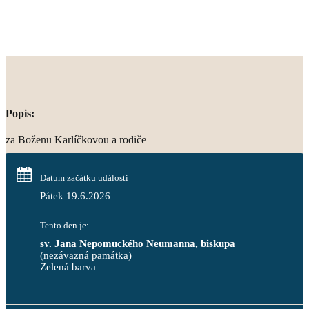
Popis:
za Boženu Karlíčkovou a rodiče
Datum začátku události
Pátek 19.6.2026
Tento den je:
sv. Jana Nepomuckého Neumanna, biskupa
(nezávazná památka)
Zelená barva                                                                        