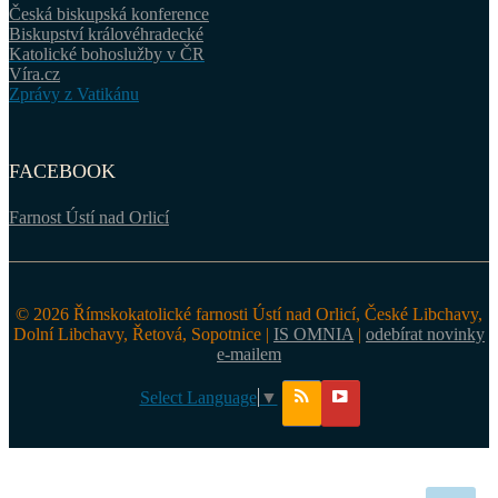
Česká biskupská konference
Biskupství královéhradecké
Katolické bohoslužby v ČR
Víra.cz
Zprávy z Vatikánu
FACEBOOK
Farnost Ústí nad Orlicí
© 2026 Římskokatolické farnosti Ústí nad Orlicí, České Libchavy,
Dolní Libchavy, Řetová, Sopotnice |
IS OMNIA
|
odebírat novinky
e-mailem
Select Language
▼