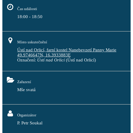
Čas události
18:00 - 18:50
Místo uskutečnění
Ústí nad Orlicí, farní kostel Nanebevzetí Panny Marie
49.9746647N, 16.3933883E
Označení:
Ústí nad Orlicí
(Ústí nad Orlicí)
Zařazení
Mše svatá
Organizátor
P. Petr Soukal