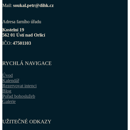
Mail:
soukal.petr@dihk.cz
Adresa farního úřadu
Kostelní 19
562 01 Ústí nad Orlicí
IČO:
47501103
RYCHLÁ NAVIGACE
Úvod
Kalendář
Rezervovat intenci
Blog
Pořad bohoslužeb
Galerie
UŽITEČNÉ ODKAZY