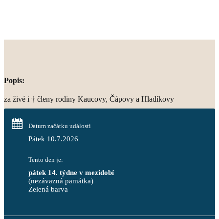
Popis:
za živé i † členy rodiny Kaucovy, Čápovy a Hladíkovy
Datum začátku události
Pátek 10.7.2026
Tento den je:
pátek 14. týdne v mezidobí
(nezávazná památka)
Zelená barva                                                                        