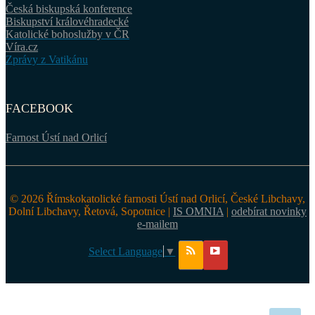
Česká biskupská konference
Biskupství královéhradecké
Katolické bohoslužby v ČR
Víra.cz
Zprávy z Vatikánu
FACEBOOK
Farnost Ústí nad Orlicí
© 2026 Římskokatolické farnosti Ústí nad Orlicí, České Libchavy,
Dolní Libchavy, Řetová, Sopotnice |
IS OMNIA
|
odebírat novinky
e-mailem
Select Language
▼