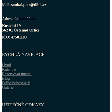
Mail:
soukal.petr@dihk.cz
Adresa farního úřadu
Kostelní 19
562 01 Ústí nad Orlicí
IČO:
47501103
RYCHLÁ NAVIGACE
Úvod
Kalendář
Rezervovat intenci
Blog
Pořad bohoslužeb
Galerie
UŽITEČNÉ ODKAZY