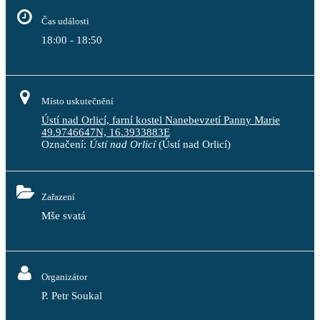
Čas události
18:00 - 18:50
Místo uskutečnění
Ústí nad Orlicí, farní kostel Nanebevzetí Panny Marie
49.9746647N, 16.3933883E
Označení:
Ústí nad Orlicí
(Ústí nad Orlicí)
Zařazení
Mše svatá
Organizátor
P. Petr Soukal