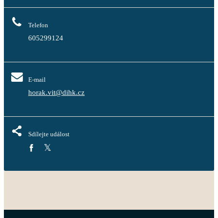
Telefon
605299124
E-mail
horak.vit@dihk.cz
Sdílejte událost