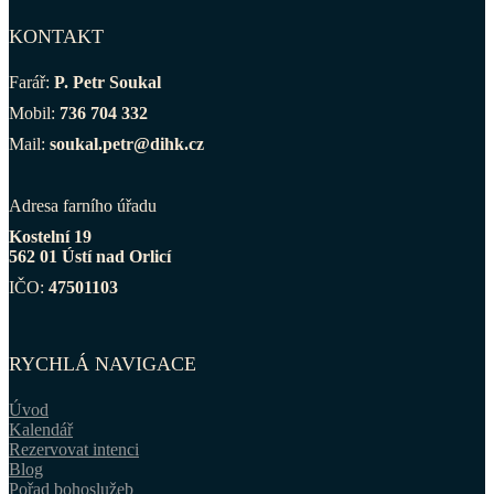
KONTAKT
Farář:
P. Petr Soukal
Mobil:
736 704 332
Mail:
soukal.petr@dihk.cz
Adresa farního úřadu
Kostelní 19
562 01 Ústí nad Orlicí
IČO:
47501103
RYCHLÁ NAVIGACE
Úvod
Kalendář
Rezervovat intenci
Blog
Pořad bohoslužeb