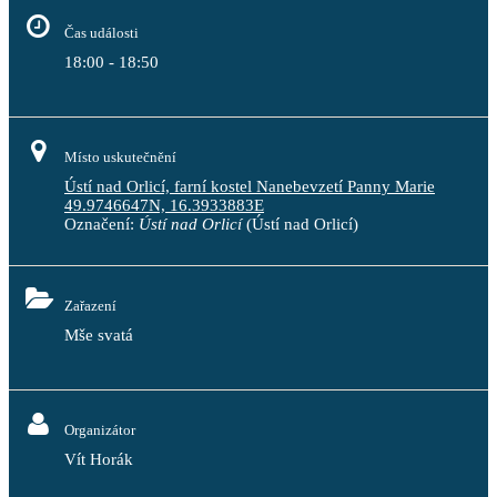
Čas události
18:00 - 18:50
Místo uskutečnění
Ústí nad Orlicí, farní kostel Nanebevzetí Panny Marie
49.9746647N, 16.3933883E
Označení:
Ústí nad Orlicí
(Ústí nad Orlicí)
Zařazení
Mše svatá
Organizátor
Vít Horák