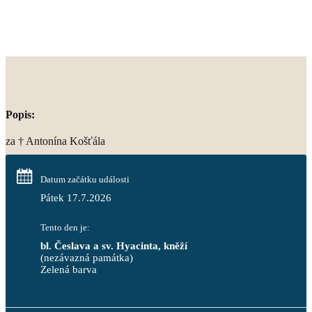
Popis:
za † Antonína Košťála
Datum začátku události
Pátek 17.7.2026
Tento den je:
bl. Česlava a sv. Hyacinta, kněží
(nezávazná památka)
Zelená barva                                                                        