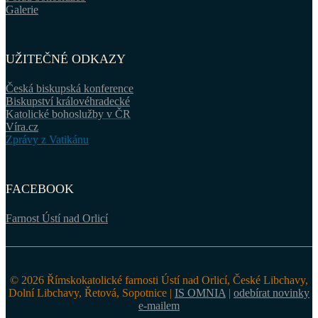
Galerie
UŽITEČNÉ ODKAZY
Česká biskupská konference
Biskupství královéhradecké
Katolické bohoslužby v ČR
Víra.cz
Zprávy z Vatikánu
FACEBOOK
Farnost Ústí nad Orlicí
© 2026 Římskokatolické farnosti Ústí nad Orlicí, České Libchavy,
Dolní Libchavy, Řetová, Sopotnice |
IS OMNIA
|
odebírat novinky
e-mailem